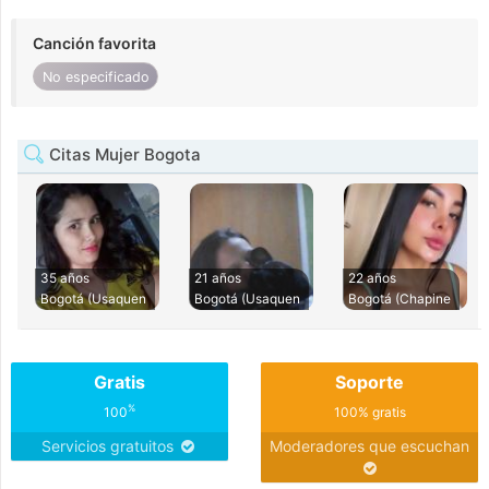
Canción favorita
No especificado
Citas Mujer Bogota
35 años
21 años
22 años
Bogotá (Usaquen
Bogotá (Usaquen
Bogotá (Chapine
Gratis
Soporte
%
100
100% gratis
Servicios gratuitos
Moderadores que escuchan