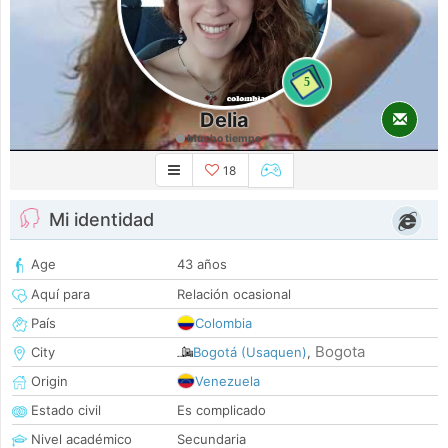
5
Delia
Mucho tiempo
18
Mi identidad
Age
43 años
Aquí para
Relación ocasional
País
Colombia
Bogota
City
Bogotá (Usaquen)
,
Origin
Venezuela
Estado civil
Es complicado
Nivel académico
Secundaria