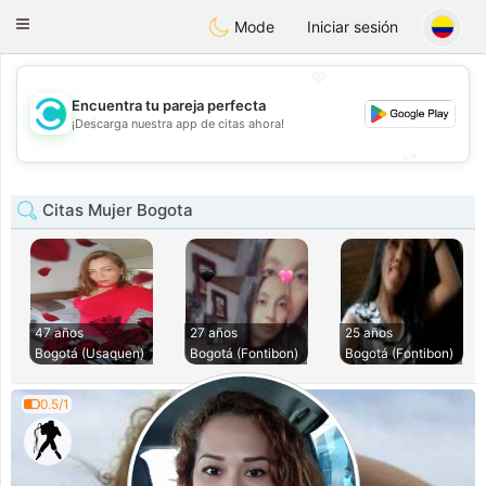
olombia
Citas
Toggle
Mode
Iniciar sesión
navigation
💖
Encuentra tu pareja perfecta
💖
¡Descarga nuestra app de citas ahora!
💕
💕
Citas Mujer Bogota
47 años
27 años
25 años
Bogotá (Usaquen)
Bogotá (Fontibon)
Bogotá (Fontibon)
0.5/1