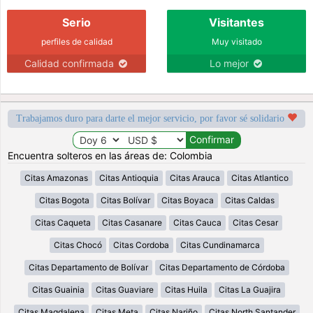
Serio
Visitantes
perfiles de calidad
Muy visitado
Calidad confirmada
Lo mejor
Trabajamos duro para darte el mejor servicio, por favor sé solidario
Encuentra solteros en las áreas de: Colombia
Citas Amazonas
Citas Antioquia
Citas Arauca
Citas Atlantico
Citas Bogota
Citas Bolívar
Citas Boyaca
Citas Caldas
Citas Caqueta
Citas Casanare
Citas Cauca
Citas Cesar
Citas Chocó
Citas Cordoba
Citas Cundinamarca
Citas Departamento de Bolívar
Citas Departamento de Córdoba
Citas Guainia
Citas Guaviare
Citas Huila
Citas La Guajira
Citas Magdalena
Citas Meta
Citas Nariño
Citas North Santander