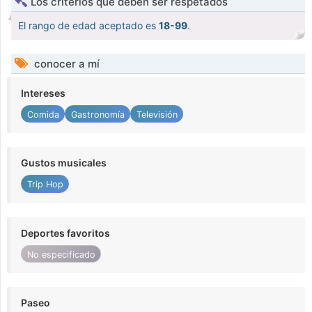
Los criterios que deben ser respetados
El rango de edad aceptado es
18-99
.
conocer a mí
Intereses
Comida
Gastronomía
Televisión
Gustos musicales
Trip Hop
Deportes favoritos
No especificado
Paseo