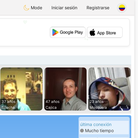
Mode
Iniciar sesión
Registrarse
💖
💕
37 años
47 años
23 años
Soacha
Cajica
Mosquera
última conexión
Mucho tiempo