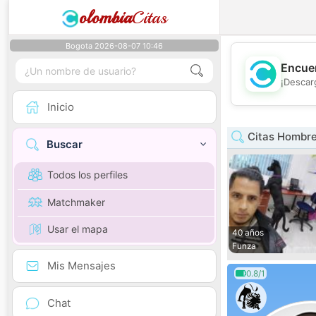
olombia
Citas
Bogota 2026-08-07 10:46
Encuen
¡Descar
Inicio
Citas Hombr
Buscar
Todos los perfiles
Matchmaker
Usar el mapa
40 años
Funza
Mis Mensajes
0.8/1
Chat