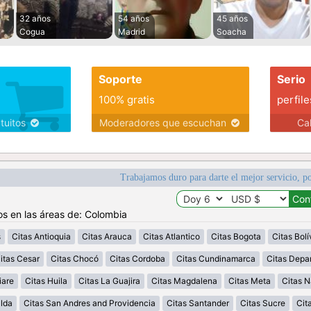
32 años
54 años
45 años
Cogua
Madrid
Soacha
Soporte
Serio
100% gratis
perfile
atuitos
Moderadores que escuchan
Ca
Trabajamos duro para darte el mejor servicio, po
os en las áreas de: Colombia
s
Citas Antioquia
Citas Arauca
Citas Atlantico
Citas Bogota
Citas Bolí
itas Cesar
Citas Chocó
Citas Cordoba
Citas Cundinamarca
Citas Depa
iare
Citas Huila
Citas La Guajira
Citas Magdalena
Citas Meta
Citas N
alda
Citas San Andres and Providencia
Citas Santander
Citas Sucre
Cit