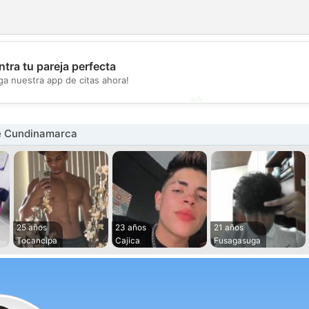
💖
tra tu pareja perfecta
ga nuestra app de citas ahora!
💕
e Cundinamarca
25 años
23 años
21 años
Tocancipa
Cajica
Fusagasuga