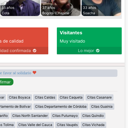
55 años
37 años
33 años
Cota
Bogotá (Chapine
Soacha
Visitantes
s de calidad
Muy visitado
lidad confirmada
Lo mejor
r favor sé solidario
var
Citas Boyaca
Citas Caldas
Citas Caqueta
Citas Casanare
rtamento de Bolívar
Citas Departamento de Córdoba
Citas Guainia
ariño
Citas North Santander
Citas Putumayo
Citas Quindio
as Tolima
Citas Valle del Cauca
Citas Vaupés
Citas Vichada