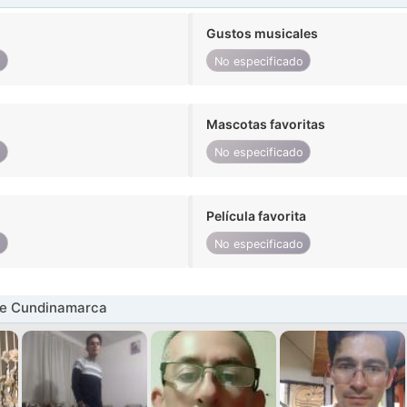
Gustos musicales
o
No especificado
Mascotas favoritas
o
No especificado
Película favorita
o
No especificado
e Cundinamarca