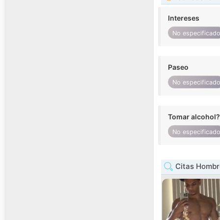
Intereses
No especificad
Paseo
No especificad
Tomar alcohol?
No especificad
Citas Hombr