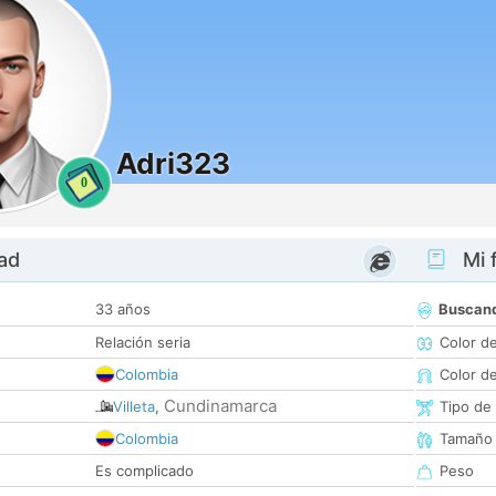
Adri323
0
dad
Mi f
33 años
Buscan
Relación seria
Color d
Colombia
Color d
Cundinamarca
Villeta
,
Tipo de
Colombia
Tamaño
Es complicado
Peso