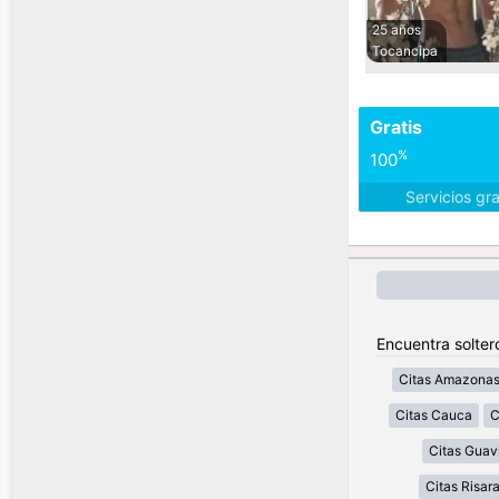
25 años
Tocancipa
Gratis
%
100
Servicios gr
Encuentra solter
Citas Amazona
Citas Cauca
C
Citas Guav
Citas Risar