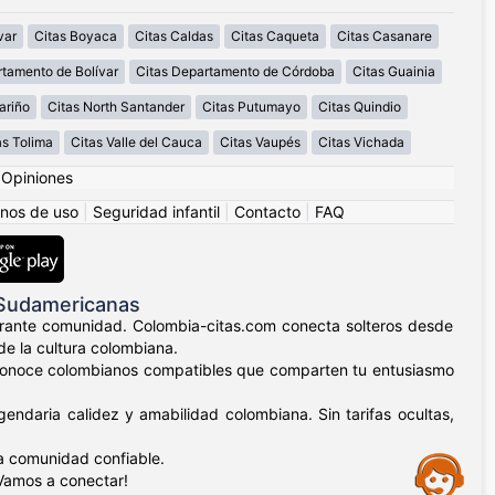
var
Citas Boyaca
Citas Caldas
Citas Caqueta
Citas Casanare
rtamento de Bolívar
Citas Departamento de Córdoba
Citas Guainia
ariño
Citas North Santander
Citas Putumayo
Citas Quindio
as Tolima
Citas Valle del Cauca
Citas Vaupés
Citas Vichada
|
Opiniones
nos de uso
|
Seguridad infantil
|
Contacto
|
FAQ
 Sudamericanas
ibrante comunidad. Colombia-citas.com conecta solteros desde
de la cultura colombiana.
lla, conoce colombianos compatibles que comparten tu entusiasmo
endaria calidez y amabilidad colombiana. Sin tarifas ocultas,
a comunidad confiable.
Assistance
¡Vamos a conectar!