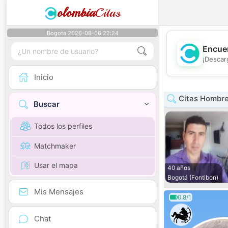
olombia
Citas
Bogota 2026-08-06 22:24
Encuen
¡Descar
Inicio
Citas Hombre
Buscar
Todos los perfiles
Matchmaker
Usar el mapa
40 años
Bogotá (Fontibon)
Mis Mensajes
0.8/1
Chat