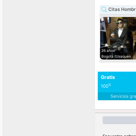
Citas Hombr
26 años
Bogotá (Usaquen
Gratis
%
100
Servicios gr