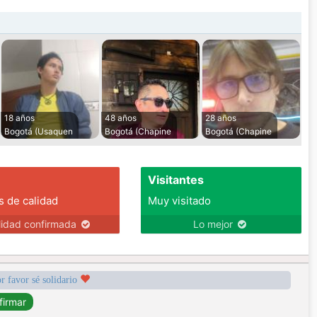
18 años
48 años
28 años
Bogotá (Usaquen
Bogotá (Chapine
Bogotá (Chapine
Visitantes
s de calidad
Muy visitado
lidad confirmada
Lo mejor
r favor sé solidario