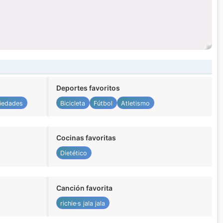
Deportes favoritos
iedades
Bicicleta
Fútbol
Atletismo
Cocinas favoritas
Dietético
Canción favorita
richie·s jala jala