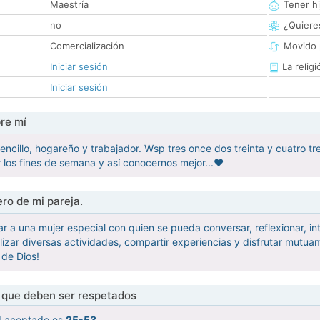
Maestría
Tener hi
no
¿Quieres
Comercialización
Movido 
Iniciar sesión
La religi
Iniciar sesión
re mí
ncillo, hogareño y trabajador. Wsp tres once dos treinta y cuatro tr
r los fines de semana y así conocernos mejor...♥
ro de mi pareja.
ar a una mujer especial con quien se pueda conversar, reflexionar, i
lizar diversas actividades, compartir experiencias y disfrutar mu
de Dios!
s que deben ser respetados
d aceptado es
25-53
.