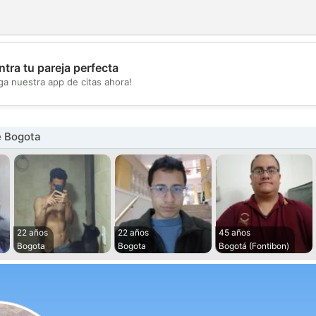
tra tu pareja perfecta
💖
ga nuestra app de citas ahora!
💕
 Bogota
22 años
22 años
45 años
Bogota
Bogota
Bogotá (Fontibon)