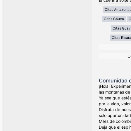
Encuentra solter
Citas Amazona
Citas Cauca
C
Citas Guav
Citas Risar
C
Comunidad d
¡Hola! Experimen
las montañas de 
Ya sea que estés
por la vida, valo
Disfruta de nues
solo oportunidad
Miles de colombi
Deja que el espí