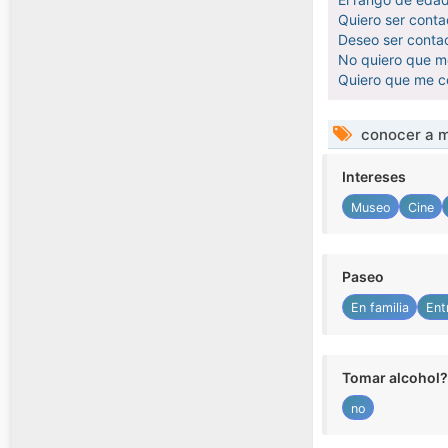
Quiero ser conta
Deseo ser contac
No quiero que me
Quiero que me c
conocer a m
Intereses
Museo
Cine
Paseo
En familia
Ent
Tomar alcohol?
no