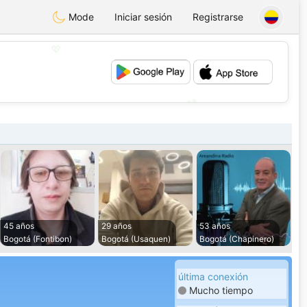
Mode
Iniciar sesión
Registrarse
💖
💕
45 años
29 años
53 años
Bogotá (Fontibon)
Bogotá (Usaquen)
Bogotá (Chapinero)
última conexión
Mucho tiempo