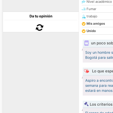
Nivel académico
Fumar
Da tu opinión
trabajo
Mis amigos
Unido
un poco sob
Soy un hombre se
Bogotá para sali
Lo que espe
Aspiro a encontr
semana para rea
estará en manos 
Los criterio
El rango de eda