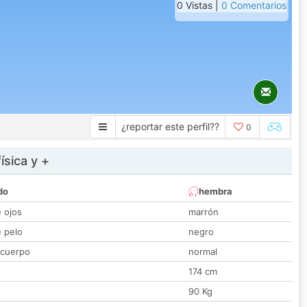
0 Vistas |
0 Comentarios
¿reportar este perfil??
0
ísica y +
do
hembra
e ojos
marrón
e pelo
negro
 cuerpo
normal
174 cm
90 Kg