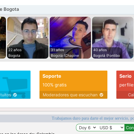
e Bogota
22 años
31 años
40 años
Bogota
Bogotá (Chapine
Bogotá (Fontibo
Soporte
Serio
100% gratis
perfile
atuitos
Moderadores que escuchan
Ca
Trabajamos duro para darte el mejor servicio, po