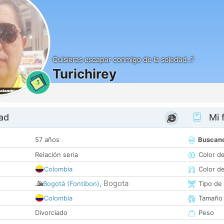
Quisieras escapar conmigo de la soledad..?
Turichirey
5
dad
Mi f
57 años
Buscan
Relación seria
Color d
Colombia
Color d
Bogota
Bogotá (Fontibon)
,
Tipo de
Colombia
Tamaño
Divorciado
Peso