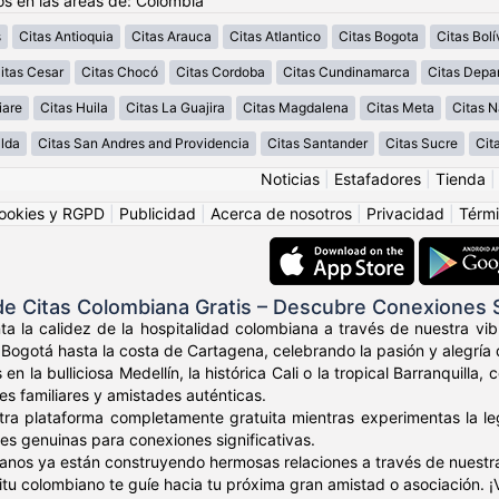
os en las áreas de: Colombia
s
Citas Antioquia
Citas Arauca
Citas Atlantico
Citas Bogota
Citas Bolí
itas Cesar
Citas Chocó
Citas Cordoba
Citas Cundinamarca
Citas Depa
iare
Citas Huila
Citas La Guajira
Citas Magdalena
Citas Meta
Citas N
alda
Citas San Andres and Providencia
Citas Santander
Citas Sucre
Cit
Noticias
|
Estafadores
|
Tienda
ookies y RGPD
|
Publicidad
|
Acerca de nosotros
|
Privacidad
|
Térmi
e Citas Colombiana Gratis – Descubre Conexiones
ta la calidez de la hospitalidad colombiana a través de nuestra v
Bogotá hasta la costa de Cartagena, celebrando la pasión y alegría 
 en la bulliciosa Medellín, la histórica Cali o la tropical Barranqui
res familiares y amistades auténticas.
tra plataforma completamente gratuita mientras experimentas la leg
es genuinas para conexiones significativas.
anos ya están construyendo hermosas relaciones a través de nuestr
ritu colombiano te guíe hacia tu próxima gran amistad o asociación. 