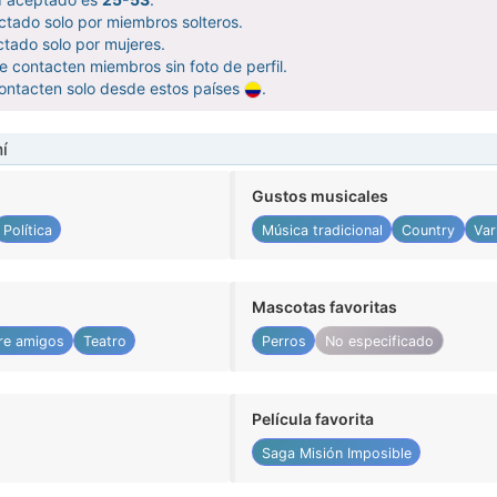
ctado solo por miembros solteros.
tado solo por mujeres.
 contacten miembros sin foto de perfil.
ontacten solo desde estos países
.
í
Gustos musicales
Política
Música tradicional
Country
Var
Mascotas favoritas
re amigos
Teatro
Perros
No especificado
Película favorita
Saga Misión Imposible