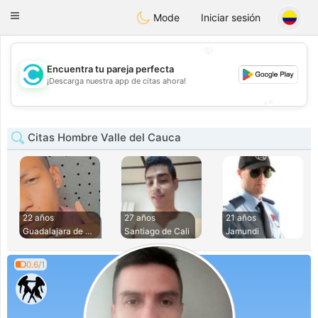
olombia
Citas
Toggle
Mode
Iniciar sesión
navigation
💖
Encuentra tu pareja perfecta
💖
¡Descarga nuestra app de citas ahora!
💕
💕
Citas Hombre Valle del Cauca
22 años
27 años
21 años
Guadalajara de Bug
Santiago de Cali
Jamundi
0.6/1