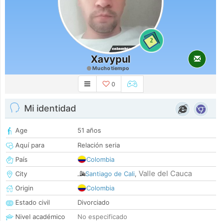
2
Xavypul
Mucho tiempo
0
Mi identidad
Age
51 años
Aquí para
Relación seria
País
Colombia
Valle del Cauca
City
Santiago de Cali
,
Origin
Colombia
Estado civil
Divorciado
Nivel académico
No especificado