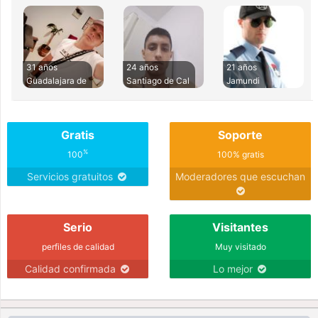
31 años
24 años
21 años
Guadalajara de
Santiago de Cal
Jamundi
Gratis
Soporte
%
100
100% gratis
Servicios gratuitos
Moderadores que escuchan
Serio
Visitantes
perfiles de calidad
Muy visitado
Calidad confirmada
Lo mejor