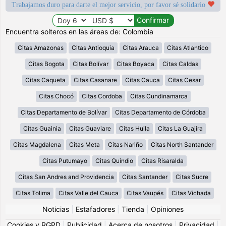
Trabajamos duro para darte el mejor servicio, por favor sé solidario
Encuentra solteros en las áreas de: Colombia
Citas Amazonas
Citas Antioquia
Citas Arauca
Citas Atlantico
Citas Bogota
Citas Bolívar
Citas Boyaca
Citas Caldas
Citas Caqueta
Citas Casanare
Citas Cauca
Citas Cesar
Citas Chocó
Citas Cordoba
Citas Cundinamarca
Citas Departamento de Bolívar
Citas Departamento de Córdoba
Citas Guainia
Citas Guaviare
Citas Huila
Citas La Guajira
Citas Magdalena
Citas Meta
Citas Nariño
Citas North Santander
Citas Putumayo
Citas Quindio
Citas Risaralda
Citas San Andres and Providencia
Citas Santander
Citas Sucre
Citas Tolima
Citas Valle del Cauca
Citas Vaupés
Citas Vichada
Noticias
|
Estafadores
|
Tienda
|
Opiniones
Cookies y RGPD
|
Publicidad
|
Acerca de nosotros
|
Privacidad
|