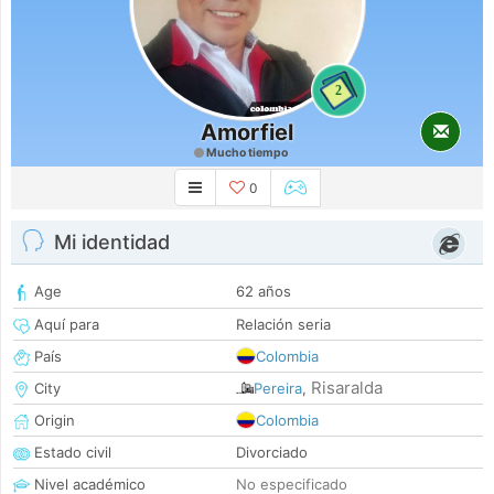
2
Amorfiel
Mucho tiempo
0
Mi identidad
Age
62 años
Aquí para
Relación seria
País
Colombia
Risaralda
City
Pereira
,
Origin
Colombia
Estado civil
Divorciado
Nivel académico
No especificado