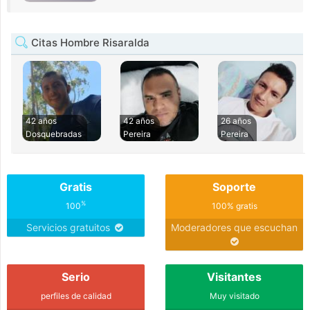
Citas Hombre Risaralda
42 años
42 años
26 años
Dosquebradas
Pereira
Pereira
Gratis
Soporte
%
100
100% gratis
Servicios gratuitos
Moderadores que escuchan
Serio
Visitantes
perfiles de calidad
Muy visitado