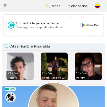
olombia
Citas
Toggle
Mode
Iniciar sesión
navigation
💖
Encuentra tu pareja perfecta
💖
¡Descarga nuestra app de citas ahora!
💕
💕
Citas Hombre Risaralda
23 años
25 años
26 años
Pereira
Santa Rosa de Caba
Pereira
0.8/1