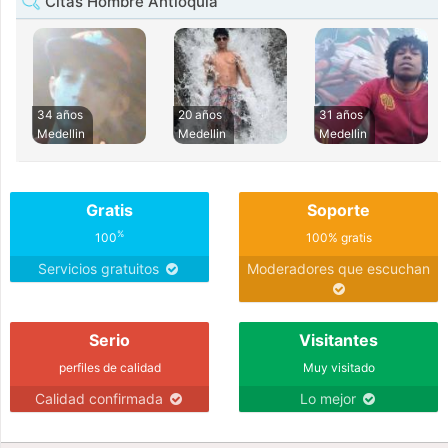
Citas Hombre Antioquia
34 años
20 años
31 años
Medellin
Medellin
Medellin
Gratis
Soporte
%
100
100% gratis
Servicios gratuitos
Moderadores que escuchan
Serio
Visitantes
perfiles de calidad
Muy visitado
Calidad confirmada
Lo mejor