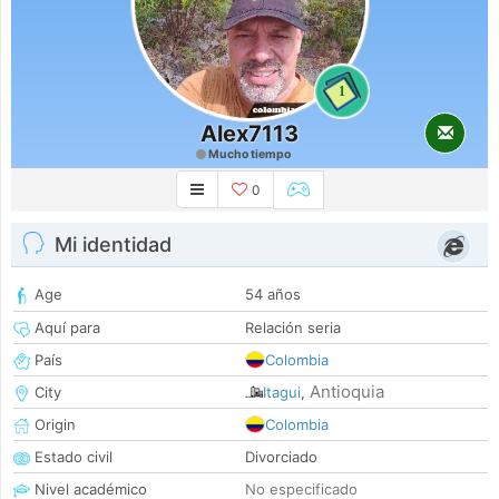
1
Alex7113
Mucho tiempo
0
Mi identidad
Age
54 años
Aquí para
Relación seria
País
Colombia
Antioquia
City
Itagui
,
Origin
Colombia
Estado civil
Divorciado
Nivel académico
No especificado