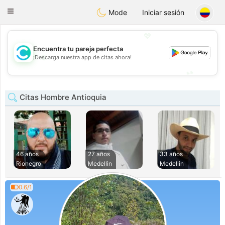
olombia
Citas
Toggle
Mode
Iniciar sesión
navigation
💖
Encuentra tu pareja perfecta
💖
¡Descarga nuestra app de citas ahora!
💕
💕
Citas Hombre Antioquia
46 años
27 años
33 años
Rionegro
Medellin
Medellin
0.6/1