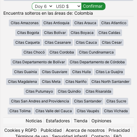
Encuentra solteros en las áreas de: Colombia
Citas Amazonas
Citas Antioquia
Citas Arauca
Citas Atlantico
Citas Bogota
Citas Bolívar
Citas Boyaca
Citas Caldas
Citas Caqueta
Citas Casanare
Citas Cauca
Citas Cesar
Citas Chocó
Citas Cordoba
Citas Cundinamarca
Citas Departamento de Bolívar
Citas Departamento de Córdoba
Citas Guainia
Citas Guaviare
Citas Huila
Citas La Guajira
Citas Magdalena
Citas Meta
Citas Nariño
Citas North Santander
Citas Putumayo
Citas Quindio
Citas Risaralda
Citas San Andres and Providencia
Citas Santander
Citas Sucre
Citas Tolima
Citas Valle del Cauca
Citas Vaupés
Citas Vichada
Noticias
|
Estafadores
|
Tienda
|
Opiniones
Cookies y RGPD
|
Publicidad
|
Acerca de nosotros
|
Privacidad
|
Términos de uso
|
Seguridad infantil
|
Contacto
|
FAQ