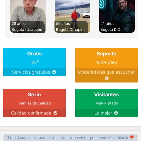
29 años
55 años
41 años
Bogotá (Usaquen
Bogotá (Chapine
Bogota D.C.
Gratis
Soporte
%
100
100% gratis
Servicios gratuitos
Moderadores que escuchan
Serio
Visitantes
perfiles de calidad
Muy visitado
Calidad confirmada
Lo mejor
Trabajamos duro para darte el mejor servicio, por favor sé solidario