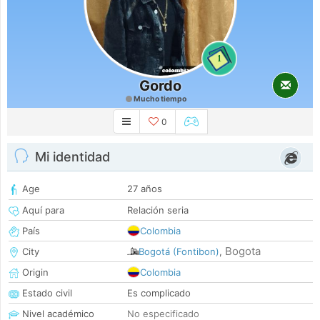
1
Gordo
Mucho tiempo
0
Mi identidad
Age
27 años
Aquí para
Relación seria
País
Colombia
Bogota
City
Bogotá (Fontibon)
,
Origin
Colombia
Estado civil
Es complicado
Nivel académico
No especificado