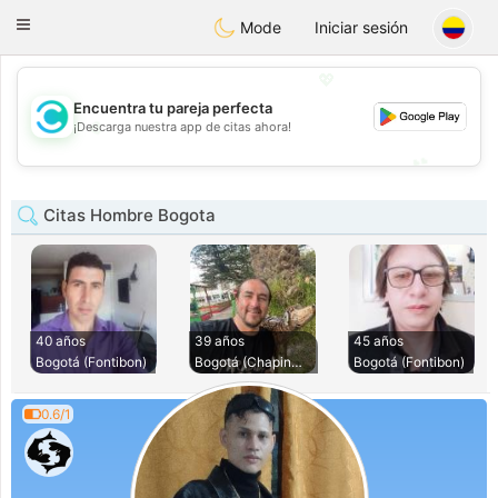
olombia
Citas
Toggle
Mode
Iniciar sesión
navigation
💖
Encuentra tu pareja perfecta
💖
¡Descarga nuestra app de citas ahora!
💕
💕
Citas Hombre Bogota
40 años
39 años
45 años
Bogotá (Fontibon)
Bogotá (Chapinero)
Bogotá (Fontibon)
0.6/1