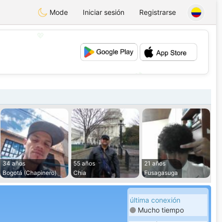
Mode
Iniciar sesión
Registrarse
💖
💕
34 años
55 años
21 años
Bogotá (Chapinero)
Chia
Fusagasuga
última conexión
Mucho tiempo