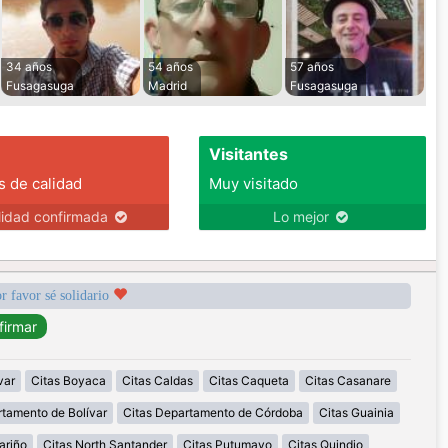
34 años
54 años
57 años
Fusagasuga
Madrid
Fusagasuga
Visitantes
s de calidad
Muy visitado
lidad confirmada
Lo mejor
r favor sé solidario
var
Citas Boyaca
Citas Caldas
Citas Caqueta
Citas Casanare
rtamento de Bolívar
Citas Departamento de Córdoba
Citas Guainia
ariño
Citas North Santander
Citas Putumayo
Citas Quindio