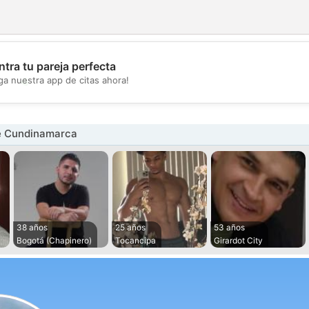
tra tu pareja perfecta
💖
ga nuestra app de citas ahora!
💕
e Cundinamarca
38 años
25 años
53 años
Bogotá (Chapinero)
Tocancipa
Girardot City