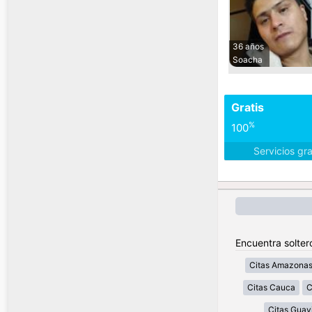
36 años
Soacha
Gratis
%
100
Servicios gr
Encuentra solter
Citas Amazona
Citas Cauca
C
Citas Guav