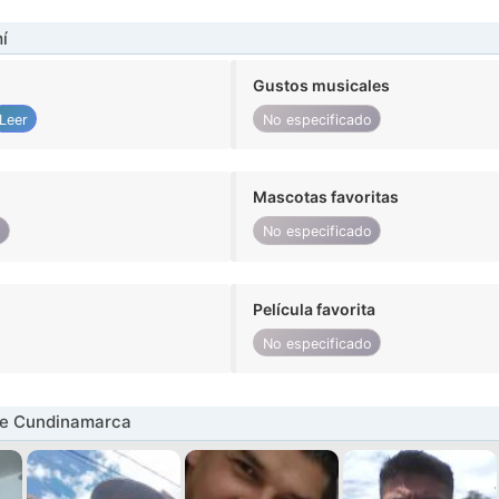
í
Gustos musicales
Leer
No especificado
Mascotas favoritas
o
No especificado
Película favorita
No especificado
e Cundinamarca