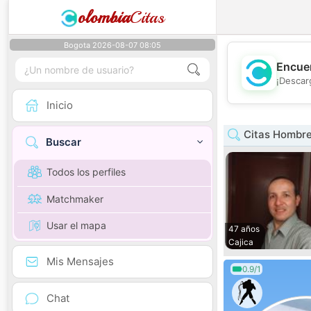
olombia
Citas
Bogota 2026-08-07 08:05
Encuen
¡Descar
Inicio
Citas Hombr
Buscar
Todos los perfiles
Matchmaker
Usar el mapa
47 años
Cajica
Mis Mensajes
0.9/1
Chat