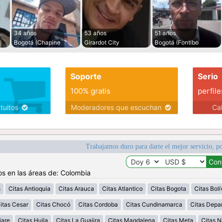
34 años
53 años
51 años
Bogotá (Chapine
Girardot City
Bogotá (Fontibo
Soporte
Serio
100% gratis
perfile
atuitos
Moderadores que escuchan
Ca
Trabajamos duro para darte el mejor servicio, po
os en las áreas de: Colombia
s
Citas Antioquia
Citas Arauca
Citas Atlantico
Citas Bogota
Citas Bolí
itas Cesar
Citas Chocó
Citas Cordoba
Citas Cundinamarca
Citas Depa
iare
Citas Huila
Citas La Guajira
Citas Magdalena
Citas Meta
Citas N