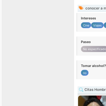
conocer a m
Intereses
Cine
Viajes
Paseo
No especificad
Tomar alcohol?
no
Citas Hombr