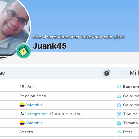
Solo el verdadero amor trasciende este plano
Juank45
1
dad
Mi f
48 años
Buscan
Relación seria
Color d
Colombia
Color d
Cundinamarca
Fusagasuga
,
Tipo de
Colombia
Tamaño
Soltera
Peso