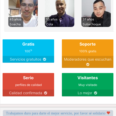
45 años
55 años
31 años
Soacha
Cota
Subachoque
Gratis
Soporte
%
100
100% gratis
Servicios gratuitos
Moderadores que escuchan
Serio
Visitantes
perfiles de calidad
Muy visitado
Calidad confirmada
Lo mejor
Trabajamos duro para darte el mejor servicio, por favor sé solidario