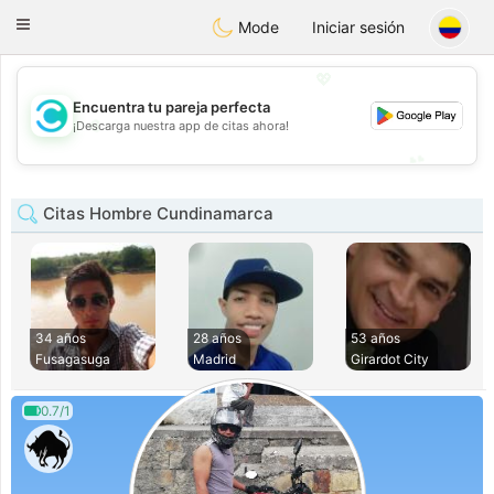
olombia
Citas
Toggle
Mode
Iniciar sesión
navigation
💖
Encuentra tu pareja perfecta
💖
¡Descarga nuestra app de citas ahora!
💕
💕
Citas Hombre Cundinamarca
34 años
28 años
53 años
Fusagasuga
Madrid
Girardot City
0.7/1