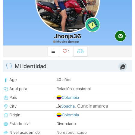
1
Jhonja36
Mucho tiempo
1
Mi identidad
Age
40 años
Aquí para
Relación ocasional
País
Colombia
Cundinamarca
City
Soacha
,
Origin
Colombia
Estado civil
Divorciado
Nivel académico
No especificado