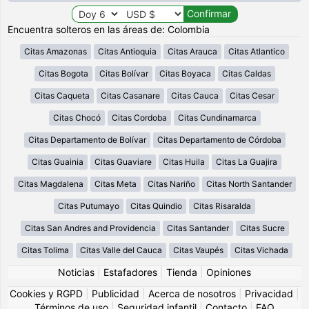
Encuentra solteros en las áreas de: Colombia
Citas Amazonas
Citas Antioquia
Citas Arauca
Citas Atlantico
Citas Bogota
Citas Bolívar
Citas Boyaca
Citas Caldas
Citas Caqueta
Citas Casanare
Citas Cauca
Citas Cesar
Citas Chocó
Citas Cordoba
Citas Cundinamarca
Citas Departamento de Bolívar
Citas Departamento de Córdoba
Citas Guainia
Citas Guaviare
Citas Huila
Citas La Guajira
Citas Magdalena
Citas Meta
Citas Nariño
Citas North Santander
Citas Putumayo
Citas Quindio
Citas Risaralda
Citas San Andres and Providencia
Citas Santander
Citas Sucre
Citas Tolima
Citas Valle del Cauca
Citas Vaupés
Citas Vichada
Noticias
|
Estafadores
|
Tienda
|
Opiniones
Cookies y RGPD
|
Publicidad
|
Acerca de nosotros
|
Privacidad
|
Términos de uso
|
Seguridad infantil
|
Contacto
|
FAQ