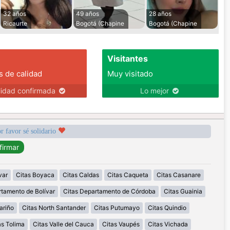
32 años
49 años
28 años
Ricaurte
Bogotá (Chapine
Bogotá (Chapine
Visitantes
s de calidad
Muy visitado
lidad confirmada
Lo mejor
r favor sé solidario
var
Citas Boyaca
Citas Caldas
Citas Caqueta
Citas Casanare
rtamento de Bolívar
Citas Departamento de Córdoba
Citas Guainia
ariño
Citas North Santander
Citas Putumayo
Citas Quindio
as Tolima
Citas Valle del Cauca
Citas Vaupés
Citas Vichada