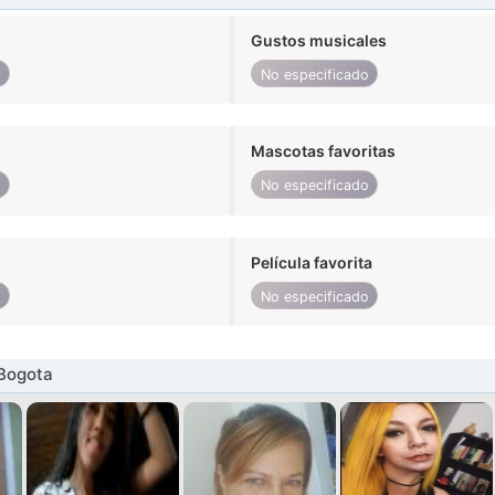
Gustos musicales
o
No especificado
Mascotas favoritas
o
No especificado
Película favorita
o
No especificado
 Bogota