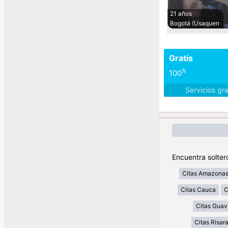
21 años
Bogotá (Usaquen
Gratis
%
100
Servicios gr
Encuentra solter
Citas Amazona
Citas Cauca
C
Citas Guav
Citas Risar