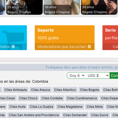
25 años
59 años
36 años
Bogotá (Fontibo
Bogotá (Chapine
Bogotá (Chapine
Soporte
Serio
100% gratis
perfile
atuitos
Moderadores que escuchan
Ca
Trabajamos duro para darte el mejor servicio, po
os en las áreas de: Colombia
s
Citas Antioquia
Citas Arauca
Citas Atlantico
Citas Bogota
Citas Bolí
itas Cesar
Citas Chocó
Citas Cordoba
Citas Cundinamarca
Citas Depa
iare
Citas Huila
Citas La Guajira
Citas Magdalena
Citas Meta
Citas N
alda
Citas San Andres and Providencia
Citas Santander
Citas Sucre
Cit