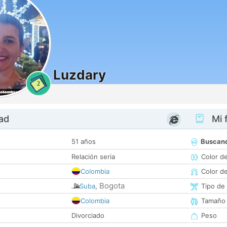
Luzdary
2
dad
Mi f
51 años
Buscan
Relación seria
Color d
Colombia
Color d
Bogota
Suba
,
Tipo de
Colombia
Tamaño
Divorciado
Peso