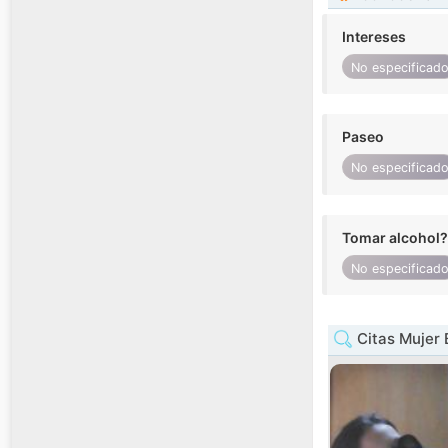
Intereses
No especificad
Paseo
No especificad
Tomar alcohol?
No especificad
Citas Mujer