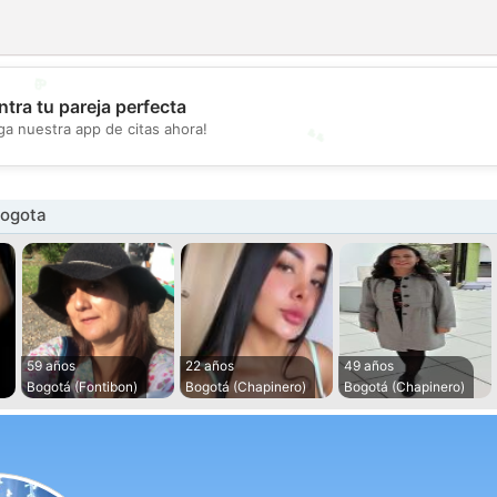
💖
tra tu pareja perfecta
💕
ga nuestra app de citas ahora!
Bogota
59 años
22 años
49 años
Bogotá (Fontibon)
Bogotá (Chapinero)
Bogotá (Chapinero)