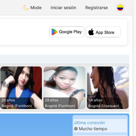
Mode
Iniciar sesión
Registrarse
💕
💖
26 años
29 años
54 años
Bogotá (Fontibon)
Bogotá (Fontibon)
Bogotá (Usaquen)
última conexión
Mucho tiempo