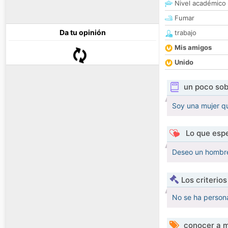
Nivel académico
Fumar
Da tu opinión
trabajo
Mis amigos
Unido
un poco sob
Soy una mujer qu
Lo que espe
Deseo un hombre 
Los criterio
No se ha persona
conocer a m