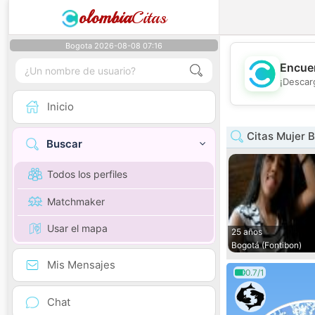
olombia
Citas
Bogota 2026-08-08 07:16
Encuen
¡Descar
Inicio
Citas Mujer 
Buscar
Todos los perfiles
Matchmaker
Usar el mapa
25 años
Bogotá (Fontibon)
Mis Mensajes
0.7/1
Chat