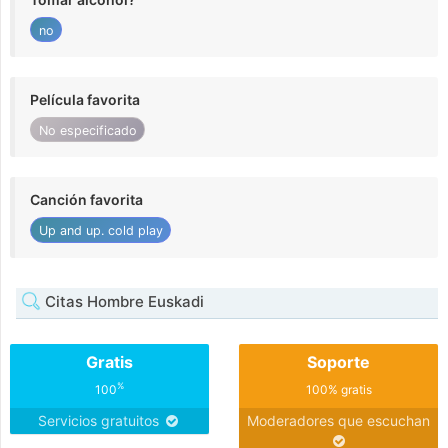
no
Película favorita
No especificado
Canción favorita
Up and up. cold play
Citas Hombre Euskadi
Gratis
Soporte
%
100
100% gratis
Servicios gratuitos
Moderadores que escuchan