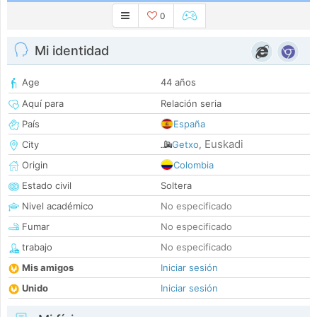
0
Mi identidad
Age
44 años
Aquí para
Relación seria
País
España
Euskadi
City
Getxo
,
Origin
Colombia
Estado civil
Soltera
Nivel académico
No especificado
Fumar
No especificado
trabajo
No especificado
Mis amigos
Iniciar sesión
Unido
Iniciar sesión