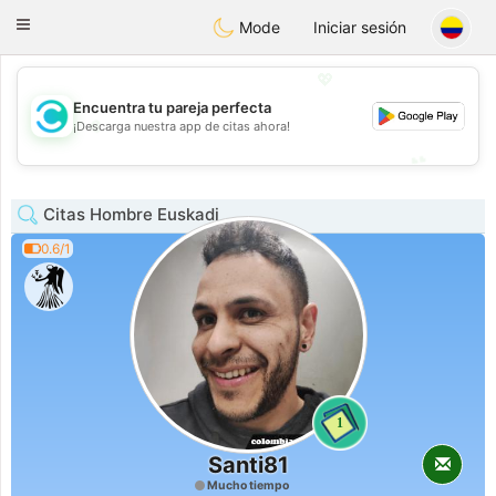
olombia
Citas
Toggle
Mode
Iniciar sesión
navigation
💖
Encuentra tu pareja perfecta
💖
¡Descarga nuestra app de citas ahora!
💕
💕
Citas Hombre Euskadi
0.6/1
1
Santi81
Mucho tiempo