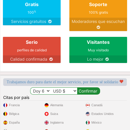
Gratis
Soporte
%
100
100% gratis
Servicios gratuitos
Moderadores que escuchan
Serio
Visitantes
perfiles de calidad
Muy visitado
Calidad confirmada
Lo mejor
Trabajamos duro para darte el mejor servicio, por favor sé solidario
Citas por país
Francia
Alemania
Canadá
Bélgica
Suiza
Estados Unidos
España
Inglaterra
México