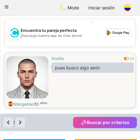
olombia
Citas
Toggle
Mode
Iniciar sesión
navigation
💖
Encuentra tu pareja perfecta
¡Descarga nuestra app de citas ahora!
💖
💕
💕
Melilla
0.5
pues busco algo serio
años
Mangaman
51
1
Buscar por criterios