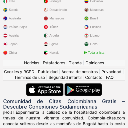
Italia
Portugal
Colombia
Suecia
Desactivado
Mascotas
Australia
Marruecos
Brasil
Países Bajos
Túnez
Filipinas
Austria
Argelia
Líbano
Japón
Egipto
Golfo
China
Kuwait
Toda la lista
Noticias
|
Estafadores
|
Tienda
|
Opiniones
Cookies y RGPD
|
Publicidad
|
Acerca de nosotros
|
Privacidad
|
Términos de uso
|
Seguridad infantil
|
Contacto
|
FAQ
Comunidad de Citas Colombiana Gratis –
Descubre Conexiones Sudamericanas
¡Hola! Experimenta la calidez de la hospitalidad colombiana a
través de nuestra vibrante comunidad. Colombia-citas.com
conecta solteros desde las montañas de Bogotá hasta la costa