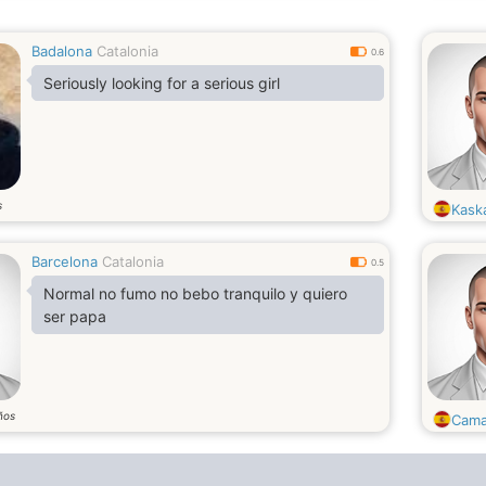
Badalona
Catalonia
0.6
Seriously looking for a serious girl
s
Kask
Barcelona
Catalonia
0.5
Normal no fumo no bebo tranquilo y quiero
ser papa
ños
Cam