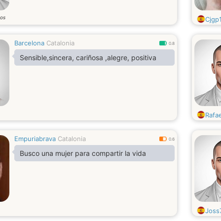
os
Cjgp
Barcelona
Catalonia
0.8
Sensible,sincera, cariñosa ,alegre, positiva
Rafae
Empuriabrava
Catalonia
0.6
Busco una mujer para compartir la vida
Joss