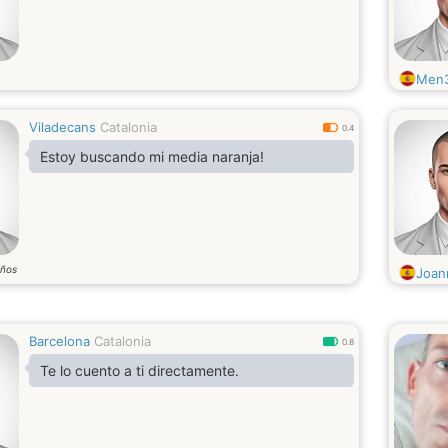
Men
Viladecans
Catalonia
0.4
Estoy buscando mi media naranja!
ños
Joan
Barcelona
Catalonia
0.8
Te lo cuento a ti directamente.