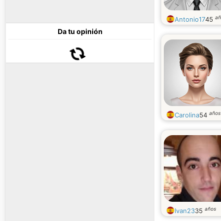
añ
Antonio17
45
Da tu opinión
años
Carolina
54
años
Ivan23
35