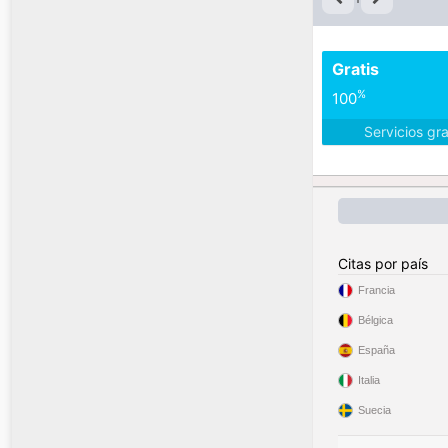
Gratis
%
100
Servicios gr
Citas por país
Francia
Bélgica
España
Italia
Suecia