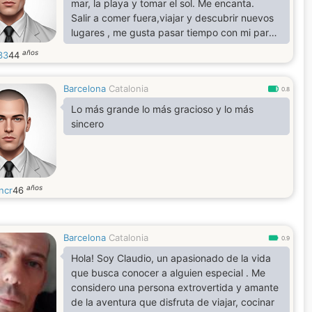
mar, la playa y tomar el sol. Me encanta.
Salir a comer fuera,viajar y descubrir nuevos
lugares , me gusta pasar tiempo con mi pareja
y mis hijos .
años
33
44
La familia es lo primero para mí .
Barcelona
Catalonia
0.8
Lo más grande lo más gracioso y lo más
sincero
años
ncr
46
Barcelona
Catalonia
0.9
Hola! Soy Claudio, un apasionado de la vida
que busca conocer a alguien especial . Me
considero una persona extrovertida y amante
de la aventura que disfruta de viajar, cocinar