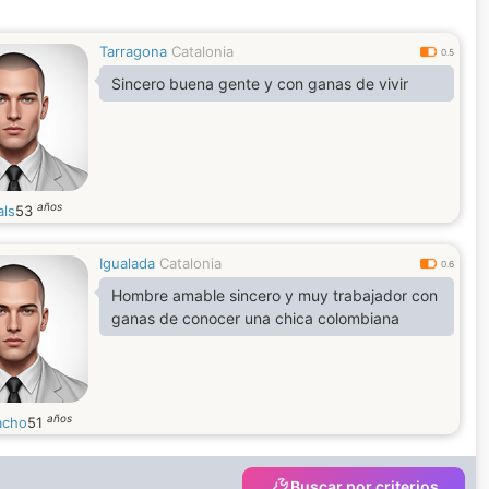
Tarragona
Catalonia
0.5
Sincero buena gente y con ganas de vivir
años
als
53
Igualada
Catalonia
0.6
Hombre amable sincero y muy trabajador con
ganas de conocer una chica colombiana
años
acho
51
Buscar por criterios