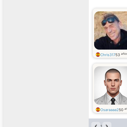
año
Chris317
53
a
Osaraaaa2
50
1