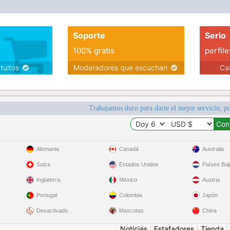
Soporte
Serio
100% gratis
perfile
atuitos
Moderadores que escuchan
Ca
Trabajamos duro para darte el mejor servicio, po
Alemania
Canadá
Australia
Suiza
Estados Unidos
Países Baj
Inglaterra
México
Austria
Portugal
Colombia
Japón
Desactivado
Mascotas
China
Noticias
|
Estafadores
|
Tienda