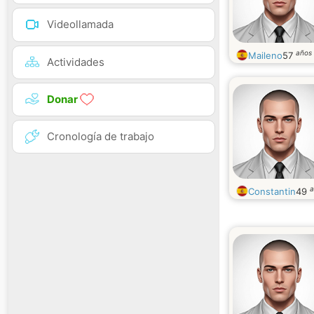
Videollamada
años
Maileno
57
Actividades
Donar
Cronología de trabajo
a
Constantin
49