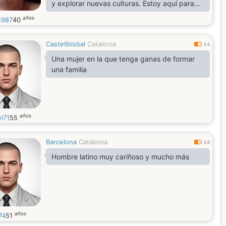
y explorar nuevas culturas. Estoy aquí para
encontrar una conexión genuina y compartir
años
1987
40
momentos divertidos e inolvidables. Si valoras
la honestidad, la lealtad y buscas una relación
Castellbisbal
Catalonia
significativa, ¡estoy emocionado por
0.5
conocerte!
Una mujer en la que tenga ganas de formar
una familia
años
l71
55
Barcelona
Catalonia
0.5
Hombre latino muy cariñoso y mucho más
años
74
51