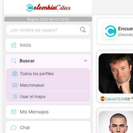
olombia
Citas
Bogota 2026-08-07 23:50
Encuen
¡Descar
Inicio
Buscar
Todos los perfiles
Matchmaker
Usar el mapa
a
Daniel1234
56
Mis Mensajes
Chat