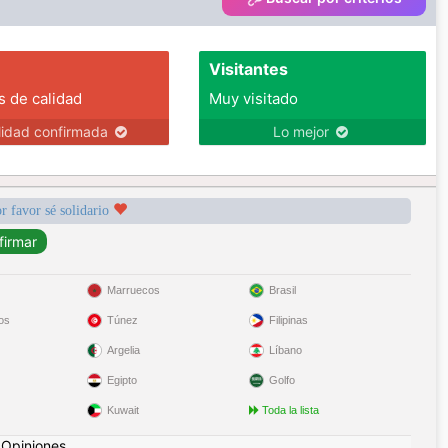
Visitantes
s de calidad
Muy visitado
lidad confirmada
Lo mejor
r favor sé solidario
Marruecos
Brasil
os
Túnez
Filipinas
Argelia
Líbano
Egipto
Golfo
Kuwait
Toda la lista
|
Opiniones