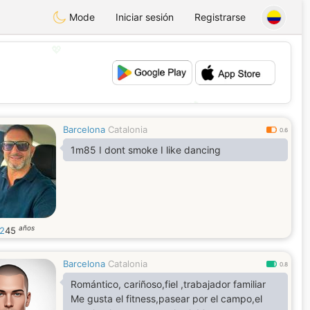
Mode
Iniciar sesión
Registrarse
💖
💕
Barcelona
Catalonia
0.6
1m85 I dont smoke I like dancing
años
2
45
Barcelona
Catalonia
0.8
Romántico, cariñoso,fiel ,trabajador familiar
Me gusta el fitness,pasear por el campo,el