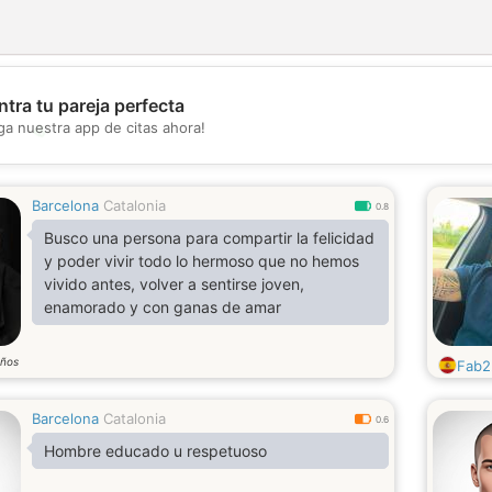
tra tu pareja perfecta
💖
ga nuestra app de citas ahora!
💕
Barcelona
Catalonia
0.8
Busco una persona para compartir la felicidad
y poder vivir todo lo hermoso que no hemos
vivido antes, volver a sentirse joven,
enamorado y con ganas de amar
ños
Fab2
Barcelona
Catalonia
0.6
Hombre educado u respetuoso