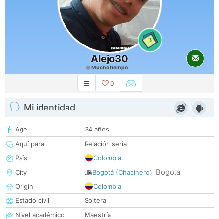
3
Alejo30
Mucho tiempo
0
Mi identidad
Age
34 años
Aquí para
Relación seria
País
Colombia
Bogota
City
Bogotá (Chapinero)
,
Origin
Colombia
Estado civil
Soltera
Nivel académico
Maestría