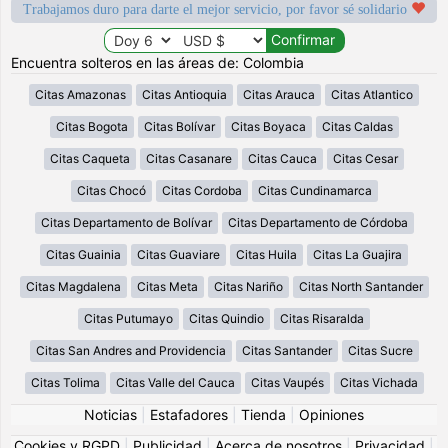
Trabajamos duro para darte el mejor servicio, por favor sé solidario
Encuentra solteros en las áreas de: Colombia
Citas Amazonas
Citas Antioquia
Citas Arauca
Citas Atlantico
Citas Bogota
Citas Bolívar
Citas Boyaca
Citas Caldas
Citas Caqueta
Citas Casanare
Citas Cauca
Citas Cesar
Citas Chocó
Citas Cordoba
Citas Cundinamarca
Citas Departamento de Bolívar
Citas Departamento de Córdoba
Citas Guainia
Citas Guaviare
Citas Huila
Citas La Guajira
Citas Magdalena
Citas Meta
Citas Nariño
Citas North Santander
Citas Putumayo
Citas Quindio
Citas Risaralda
Citas San Andres and Providencia
Citas Santander
Citas Sucre
Citas Tolima
Citas Valle del Cauca
Citas Vaupés
Citas Vichada
Noticias
|
Estafadores
|
Tienda
|
Opiniones
Cookies y RGPD
|
Publicidad
|
Acerca de nosotros
|
Privacidad
|