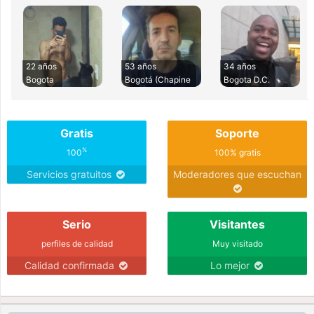
22 años
53 años
34 años
Bogota
Bogotá (Chapine
Bogota D.C.
Gratis
Soporte
%
100
100% gratis
Servicios gratuitos
Moderadores que escuchan
Serio
Visitantes
perfiles de calidad
Muy visitado
Calidad confirmada
Lo mejor