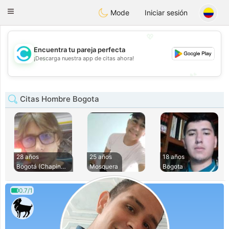
olombia
Citas
Toggle
Mode
Iniciar sesión
navigation
💖
Encuentra tu pareja perfecta
💖
¡Descarga nuestra app de citas ahora!
💕
💕
Citas Hombre Bogota
28 años
25 años
18 años
Bogotá (Chapinero)
Mosquera
Bogota
0.7/1