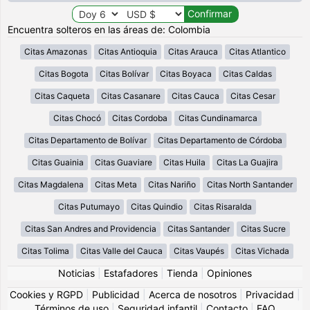
Encuentra solteros en las áreas de: Colombia
Citas Amazonas
Citas Antioquia
Citas Arauca
Citas Atlantico
Citas Bogota
Citas Bolívar
Citas Boyaca
Citas Caldas
Citas Caqueta
Citas Casanare
Citas Cauca
Citas Cesar
Citas Chocó
Citas Cordoba
Citas Cundinamarca
Citas Departamento de Bolívar
Citas Departamento de Córdoba
Citas Guainia
Citas Guaviare
Citas Huila
Citas La Guajira
Citas Magdalena
Citas Meta
Citas Nariño
Citas North Santander
Citas Putumayo
Citas Quindio
Citas Risaralda
Citas San Andres and Providencia
Citas Santander
Citas Sucre
Citas Tolima
Citas Valle del Cauca
Citas Vaupés
Citas Vichada
Noticias
|
Estafadores
|
Tienda
|
Opiniones
Cookies y RGPD
|
Publicidad
|
Acerca de nosotros
|
Privacidad
|
Términos de uso
|
Seguridad infantil
|
Contacto
|
FAQ