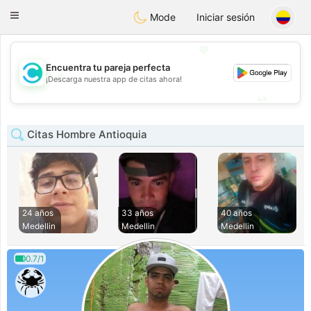
olombia
Citas
Toggle
Mode
Iniciar sesión
navigation
💖
Encuentra tu pareja perfecta
💖
¡Descarga nuestra app de citas ahora!
💕
💕
Citas Hombre Antioquia
24 años
33 años
40 años
Medellin
Medellin
Medellin
0.7/1