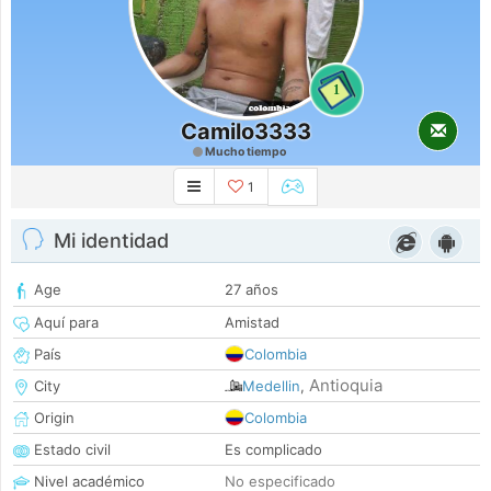
1
Camilo3333
Mucho tiempo
1
Mi identidad
Age
27 años
Aquí para
Amistad
País
Colombia
Antioquia
City
Medellin
,
Origin
Colombia
Estado civil
Es complicado
Nivel académico
No especificado