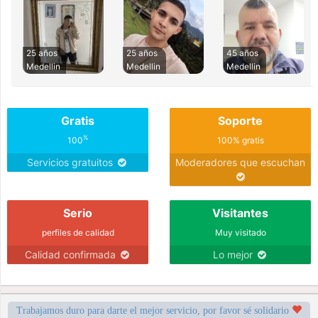
25 años
25 años
45 años
Medellin
Medellin
Medellin
Gratis
Soporte
%
100
100% gratis
Servicios gratuitos
Moderadores que escuchan
Serio
Visitantes
perfiles de calidad
Muy visitado
Calidad confirmada
Lo mejor
Trabajamos duro para darte el mejor servicio, por favor sé solidario