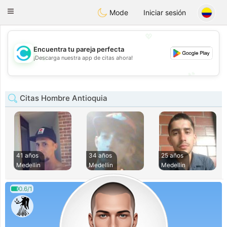
olombia
Citas
Toggle
Mode
Iniciar sesión
navigation
💖
Encuentra tu pareja perfecta
💖
¡Descarga nuestra app de citas ahora!
💕
💕
Citas Hombre Antioquia
41 años
34 años
25 años
Medellin
Medellin
Medellin
0.6/1