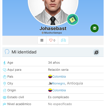
0
Johasebast
Mucho tiempo
0
Mi identidad
Age
34 años
Aquí para
Relación seria
País
Colombia
Antioquia
City
Rionegro
,
Origin
Colombia
Estado civil
Es complicado
Nivel académico
No especificado