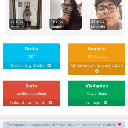
25 años
19 años
24 años
Medellin
Medellin
Medellin
Gratis
Soporte
%
100
100% gratis
Servicios gratuitos
Moderadores que escuchan
Serio
Visitantes
perfiles de calidad
Muy visitado
Calidad confirmada
Lo mejor
Trabajamos duro para darte el mejor servicio, por favor sé solidario