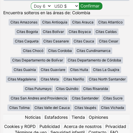
Encuentra solteros en las áreas de: Colombia
Citas Amazonas
Citas Antioquia
Citas Arauca
Citas Atlantico
Citas Bogota
Citas Bolívar
Citas Boyaca
Citas Caldas
Citas Caqueta
Citas Casanare
Citas Cauca
Citas Cesar
Citas Chocó
Citas Cordoba
Citas Cundinamarca
Citas Departamento de Bolívar
Citas Departamento de Córdoba
Citas Guainia
Citas Guaviare
Citas Huila
Citas La Guajira
Citas Magdalena
Citas Meta
Citas Nariño
Citas North Santander
Citas Putumayo
Citas Quindio
Citas Risaralda
Citas San Andres and Providencia
Citas Santander
Citas Sucre
Citas Tolima
Citas Valle del Cauca
Citas Vaupés
Citas Vichada
Noticias
|
Estafadores
|
Tienda
|
Opiniones
Cookies y RGPD
|
Publicidad
|
Acerca de nosotros
|
Privacidad
|
Términos de uso
|
Seguridad infantil
|
Contacto
|
FAQ