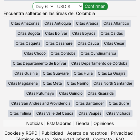
Encuentra solteros en las áreas de: Colombia
Citas Amazonas
Citas Antioquia
Citas Arauca
Citas Atlantico
Citas Bogota
Citas Bolívar
Citas Boyaca
Citas Caldas
Citas Caqueta
Citas Casanare
Citas Cauca
Citas Cesar
Citas Chocó
Citas Cordoba
Citas Cundinamarca
Citas Departamento de Bolívar
Citas Departamento de Córdoba
Citas Guainia
Citas Guaviare
Citas Huila
Citas La Guajira
Citas Magdalena
Citas Meta
Citas Nariño
Citas North Santander
Citas Putumayo
Citas Quindio
Citas Risaralda
Citas San Andres and Providencia
Citas Santander
Citas Sucre
Citas Tolima
Citas Valle del Cauca
Citas Vaupés
Citas Vichada
Noticias
|
Estafadores
|
Tienda
|
Opiniones
Cookies y RGPD
|
Publicidad
|
Acerca de nosotros
|
Privacidad
|
Términos de uso
|
Seguridad infantil
|
Contacto
|
FAQ