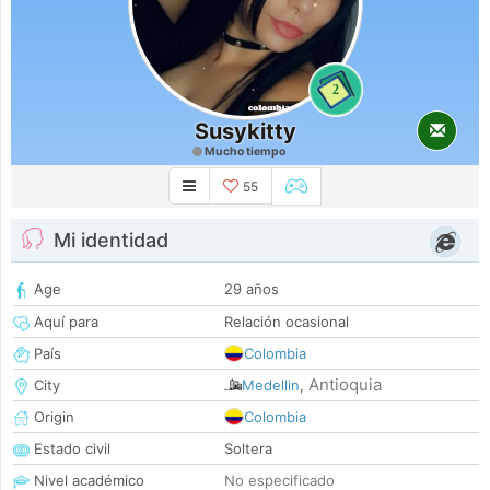
2
Susykitty
Mucho tiempo
55
Mi identidad
Age
29 años
Aquí para
Relación ocasional
País
Colombia
Antioquia
City
Medellin
,
Origin
Colombia
Estado civil
Soltera
Nivel académico
No especificado