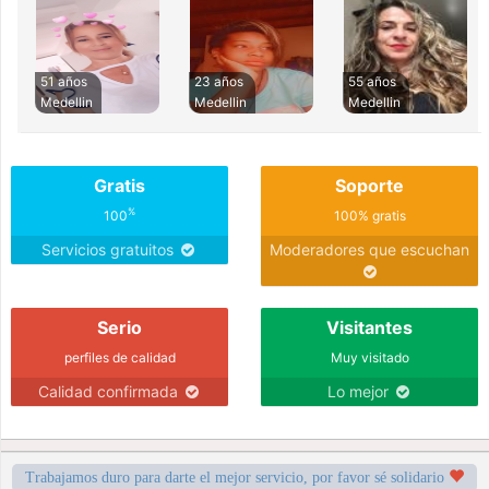
51 años
23 años
55 años
Medellin
Medellin
Medellin
Gratis
Soporte
%
100
100% gratis
Servicios gratuitos
Moderadores que escuchan
Serio
Visitantes
perfiles de calidad
Muy visitado
Calidad confirmada
Lo mejor
Trabajamos duro para darte el mejor servicio, por favor sé solidario