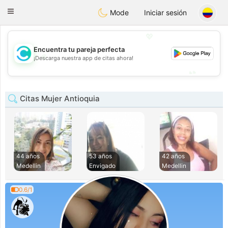
olombia
Citas
Toggle
Mode
Iniciar sesión
navigation
💖
Encuentra tu pareja perfecta
💖
¡Descarga nuestra app de citas ahora!
💕
💕
Citas Mujer Antioquia
44 años
53 años
42 años
Medellin
Envigado
Medellin
0.6/1