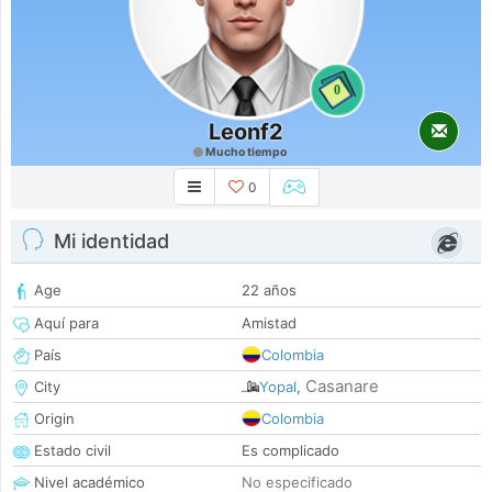
0
Leonf2
Mucho tiempo
0
Mi identidad
Age
22 años
Aquí para
Amistad
País
Colombia
Casanare
City
Yopal
,
Origin
Colombia
Estado civil
Es complicado
Nivel académico
No especificado