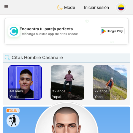
olombia
Citas
Toggle
Mode
Iniciar sesión
navigation
💖
Encuentra tu pareja perfecta
💖
¡Descarga nuestra app de citas ahora!
💕
💕
Citas Hombre Casanare
40 años
32 años
22 años
Yopal
Yopal
Yopal
0.5/1