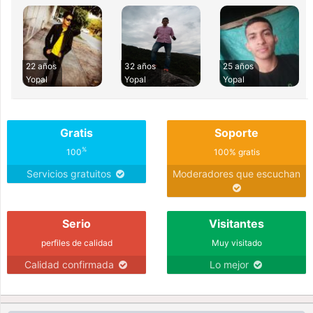
22 años
32 años
25 años
Yopal
Yopal
Yopal
Gratis
Soporte
%
100
100% gratis
Servicios gratuitos
Moderadores que escuchan
Serio
Visitantes
perfiles de calidad
Muy visitado
Calidad confirmada
Lo mejor