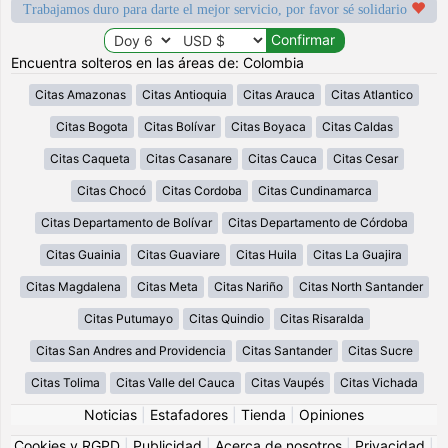
Trabajamos duro para darte el mejor servicio, por favor sé solidario
Encuentra solteros en las áreas de: Colombia
Citas Amazonas
Citas Antioquia
Citas Arauca
Citas Atlantico
Citas Bogota
Citas Bolívar
Citas Boyaca
Citas Caldas
Citas Caqueta
Citas Casanare
Citas Cauca
Citas Cesar
Citas Chocó
Citas Cordoba
Citas Cundinamarca
Citas Departamento de Bolívar
Citas Departamento de Córdoba
Citas Guainia
Citas Guaviare
Citas Huila
Citas La Guajira
Citas Magdalena
Citas Meta
Citas Nariño
Citas North Santander
Citas Putumayo
Citas Quindio
Citas Risaralda
Citas San Andres and Providencia
Citas Santander
Citas Sucre
Citas Tolima
Citas Valle del Cauca
Citas Vaupés
Citas Vichada
Noticias
|
Estafadores
|
Tienda
|
Opiniones
Cookies y RGPD
|
Publicidad
|
Acerca de nosotros
|
Privacidad
|