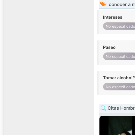
conocer a m
Intereses
No especificad
Paseo
No especificad
Tomar alcohol?
No especificad
Citas Hombr