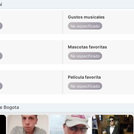
í
Gustos musicales
o
No especificado
Mascotas favoritas
o
No especificado
Película favorita
o
No especificado
e Bogota