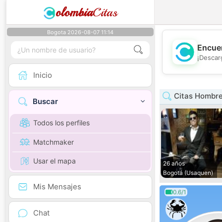
olombia
Citas
Bogota 2026-08-07 11:14
Encuen
¡Descar
Inicio
Citas Hombre
Buscar
Todos los perfiles
Matchmaker
Usar el mapa
26 años
Bogotá (Usaquen)
Mis Mensajes
0.6/1
Chat