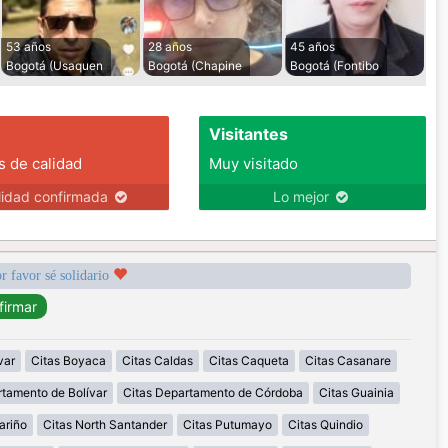
53 años
28 años
45 años
Bogotá (Usaquen
Bogotá (Chapine
Bogotá (Fontibo
Visitantes
s de calidad
Muy visitado
lidad confirmada
Lo mejor
r favor sé solidario
var
Citas Boyaca
Citas Caldas
Citas Caqueta
Citas Casanare
rtamento de Bolívar
Citas Departamento de Córdoba
Citas Guainia
ariño
Citas North Santander
Citas Putumayo
Citas Quindio