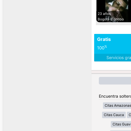
23 años
Bogotá (Fontibo
Gratis
%
100
Servicios gr
Encuentra solter
Citas Amazona
Citas Cauca
C
Citas Guav