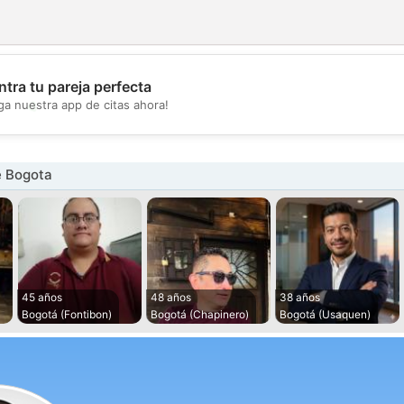
tra tu pareja perfecta
💖
ga nuestra app de citas ahora!
💕
 Bogota
45 años
48 años
38 años
Bogotá (Fontibon)
Bogotá (Chapinero)
Bogotá (Usaquen)