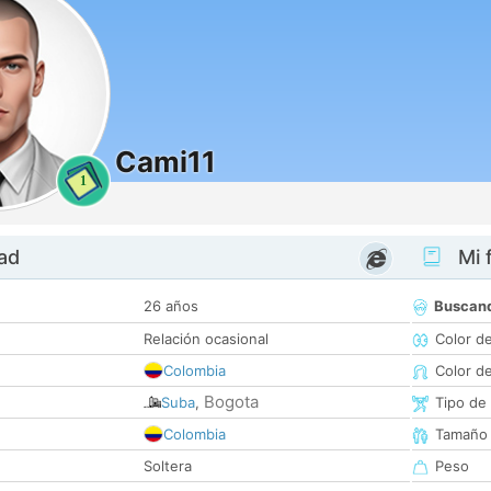
Cami11
1
dad
Mi f
26 años
Buscan
Relación ocasional
Color d
Colombia
Color d
Bogota
Suba
,
Tipo de
Colombia
Tamaño
Soltera
Peso