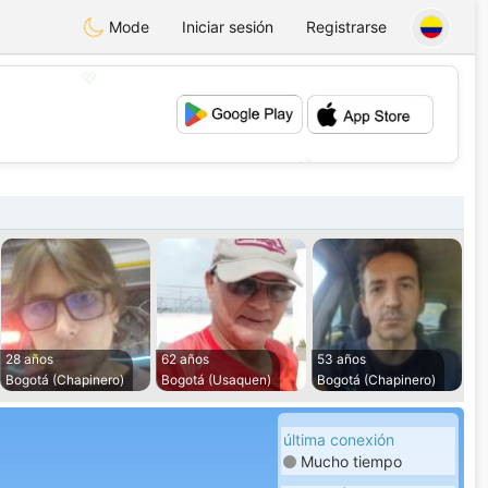
Mode
Iniciar sesión
Registrarse
💖
💕
28 años
62 años
53 años
Bogotá (Chapinero)
Bogotá (Usaquen)
Bogotá (Chapinero)
última conexión
Mucho tiempo