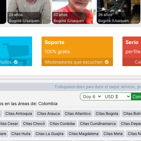
29 años
62 años
26 años
Bogotá (Usaquen
Bogotá (Usaquen
Bogotá (Usaquen
Soporte
Serio
100% gratis
perfile
atuitos
Moderadores que escuchan
Ca
Trabajamos duro para darte el mejor servicio, po
os en las áreas de: Colombia
s
Citas Antioquia
Citas Arauca
Citas Atlantico
Citas Bogota
Citas Bolí
itas Cesar
Citas Chocó
Citas Cordoba
Citas Cundinamarca
Citas Depa
iare
Citas Huila
Citas La Guajira
Citas Magdalena
Citas Meta
Citas N