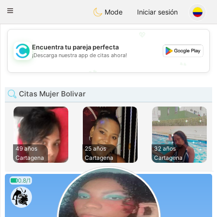
olombia
Citas
Toggle
Mode
Iniciar sesión
navigation
💖
💖
Encuentra tu pareja perfecta
¡Descarga nuestra app de citas ahora!
💕
💕
Citas Mujer Bolivar
49 años
25 años
32 años
Cartagena
Cartagena
Cartagena
0.8/1