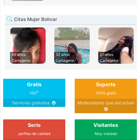
Citas Mujer Bolivar
49 años
32 años
27 años
Cartagena
Cartagena
Cartagena
Gratis
Soporte
%
100
100% gratis
Servicios gratuitos
Moderadores que escuchan
Serio
Visitantes
perfiles de calidad
Muy visitado