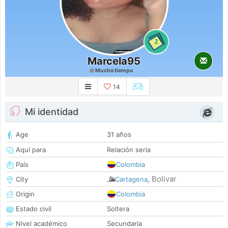
2
Marcela95
Mucho tiempo
14
Mi identidad
Age
31 años
Aquí para
Relación seria
País
Colombia
Bolivar
City
Cartagena
,
Origin
Colombia
Estado civil
Soltera
Nivel académico
Secundaria