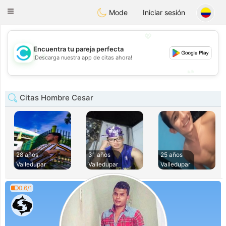
olombia
Citas
Toggle
Mode
Iniciar sesión
navigation
💖
Encuentra tu pareja perfecta
💖
¡Descarga nuestra app de citas ahora!
💕
💕
Citas Hombre Cesar
28 años
31 años
25 años
Valledupar
Valledupar
Valledupar
0.6/1