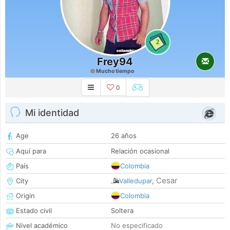
2
Frey94
Mucho tiempo
0
Mi identidad
Age
26 años
Aquí para
Relación ocasional
País
Colombia
Cesar
City
Valledupar
,
Origin
Colombia
Estado civil
Soltera
Nivel académico
No especificado