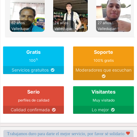
62 años
24 años
27 años
Valledupar
Valledupar
Valledupar
Gratis
Soporte
%
100
100% gratis
Servicios gratuitos
Moderadores que escuchan
Serio
Visitantes
perfiles de calidad
Muy visitado
Calidad confirmada
Lo mejor
Trabajamos duro para darte el mejor servicio, por favor sé solidario