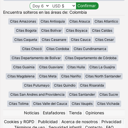
Encuentra solteros en las áreas de: Colombia
Citas Amazonas
Citas Antioquia
Citas Arauca
Citas Atlantico
Citas Bogota
Citas Bolívar
Citas Boyaca
Citas Caldas
Citas Caqueta
Citas Casanare
Citas Cauca
Citas Cesar
Citas Chocó
Citas Cordoba
Citas Cundinamarca
Citas Departamento de Bolívar
Citas Departamento de Córdoba
Citas Guainia
Citas Guaviare
Citas Huila
Citas La Guajira
Citas Magdalena
Citas Meta
Citas Nariño
Citas North Santander
Citas Putumayo
Citas Quindio
Citas Risaralda
Citas San Andres and Providencia
Citas Santander
Citas Sucre
Citas Tolima
Citas Valle del Cauca
Citas Vaupés
Citas Vichada
Noticias
|
Estafadores
|
Tienda
|
Opiniones
Cookies y RGPD
|
Publicidad
|
Acerca de nosotros
|
Privacidad
|
Términos de uso
|
Seguridad infantil
|
Contacto
|
FAQ