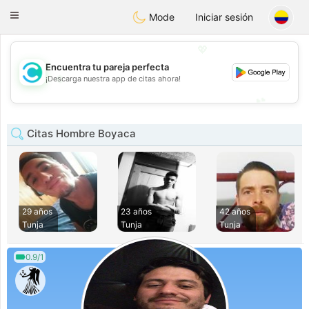
olombia
Citas
Toggle
Mode
Iniciar sesión
navigation
💖
Encuentra tu pareja perfecta
💖
¡Descarga nuestra app de citas ahora!
💕
💕
Citas Hombre Boyaca
29 años
23 años
42 años
Tunja
Tunja
Tunja
0.9/1