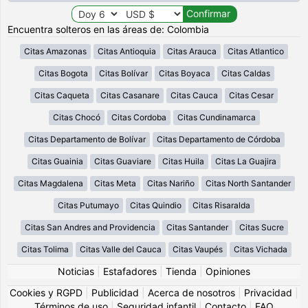
Encuentra solteros en las áreas de: Colombia
Citas Amazonas
Citas Antioquia
Citas Arauca
Citas Atlantico
Citas Bogota
Citas Bolívar
Citas Boyaca
Citas Caldas
Citas Caqueta
Citas Casanare
Citas Cauca
Citas Cesar
Citas Chocó
Citas Cordoba
Citas Cundinamarca
Citas Departamento de Bolívar
Citas Departamento de Córdoba
Citas Guainia
Citas Guaviare
Citas Huila
Citas La Guajira
Citas Magdalena
Citas Meta
Citas Nariño
Citas North Santander
Citas Putumayo
Citas Quindio
Citas Risaralda
Citas San Andres and Providencia
Citas Santander
Citas Sucre
Citas Tolima
Citas Valle del Cauca
Citas Vaupés
Citas Vichada
Noticias
|
Estafadores
|
Tienda
|
Opiniones
Cookies y RGPD
|
Publicidad
|
Acerca de nosotros
|
Privacidad
|
Términos de uso
|
Seguridad infantil
|
Contacto
|
FAQ