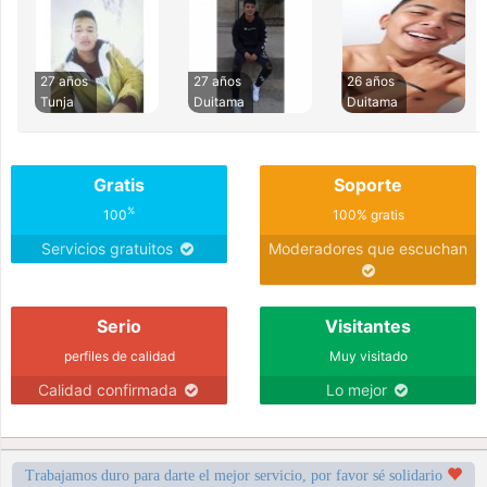
27 años
27 años
26 años
Tunja
Duitama
Duitama
Gratis
Soporte
%
100
100% gratis
Servicios gratuitos
Moderadores que escuchan
Serio
Visitantes
perfiles de calidad
Muy visitado
Calidad confirmada
Lo mejor
Trabajamos duro para darte el mejor servicio, por favor sé solidario