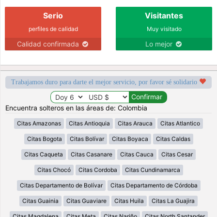
Serio
Visitantes
perfiles de calidad
Muy visitado
Calidad confirmada
Lo mejor
Trabajamos duro para darte el mejor servicio, por favor sé solidario
Encuentra solteros en las áreas de: Colombia
Citas Amazonas
Citas Antioquia
Citas Arauca
Citas Atlantico
Citas Bogota
Citas Bolívar
Citas Boyaca
Citas Caldas
Citas Caqueta
Citas Casanare
Citas Cauca
Citas Cesar
Citas Chocó
Citas Cordoba
Citas Cundinamarca
Citas Departamento de Bolívar
Citas Departamento de Córdoba
Citas Guainia
Citas Guaviare
Citas Huila
Citas La Guajira
Citas Magdalena
Citas Meta
Citas Nariño
Citas North Santander