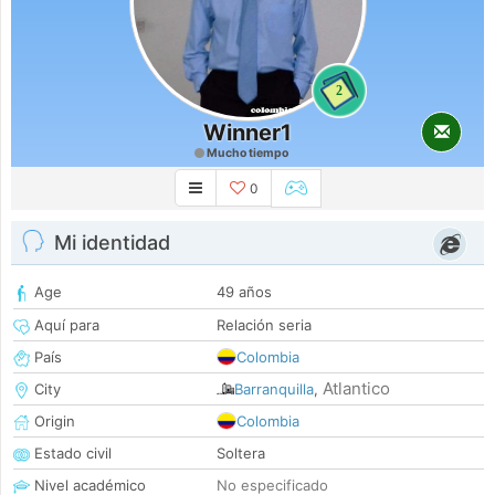
2
Winner1
Mucho tiempo
0
Mi identidad
Age
49 años
Aquí para
Relación seria
País
Colombia
Atlantico
City
Barranquilla
,
Origin
Colombia
Estado civil
Soltera
Nivel académico
No especificado