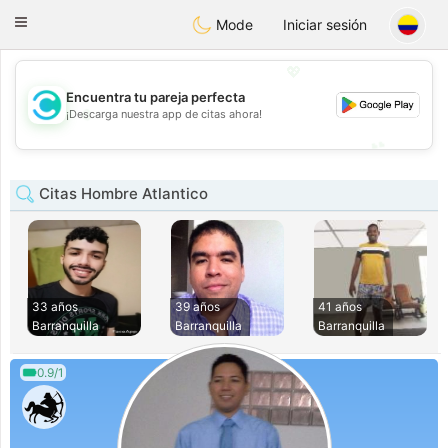
olombia
Citas
Toggle
Mode
Iniciar sesión
navigation
💖
Encuentra tu pareja perfecta
💖
¡Descarga nuestra app de citas ahora!
💕
💕
Citas Hombre Atlantico
33 años
39 años
41 años
Barranquilla
Barranquilla
Barranquilla
0.9/1