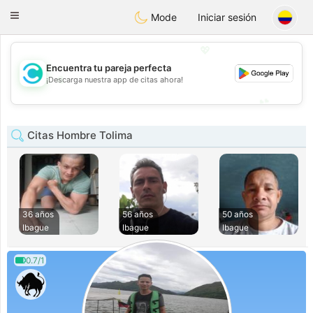
olombia
Citas
Toggle
Mode
Iniciar sesión
navigation
💖
Encuentra tu pareja perfecta
💖
¡Descarga nuestra app de citas ahora!
💕
💕
Citas Hombre Tolima
36 años
56 años
50 años
Ibague
Ibague
Ibague
0.7/1