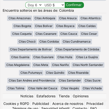
Encuentra solteros en las áreas de: Colombia
Citas Amazonas
Citas Antioquia
Citas Arauca
Citas Atlantico
Citas Bogota
Citas Bolívar
Citas Boyaca
Citas Caldas
Citas Caqueta
Citas Casanare
Citas Cauca
Citas Cesar
Citas Chocó
Citas Cordoba
Citas Cundinamarca
Citas Departamento de Bolívar
Citas Departamento de Córdoba
Citas Guainia
Citas Guaviare
Citas Huila
Citas La Guajira
Citas Magdalena
Citas Meta
Citas Nariño
Citas North Santander
Citas Putumayo
Citas Quindio
Citas Risaralda
Citas San Andres and Providencia
Citas Santander
Citas Sucre
Citas Tolima
Citas Valle del Cauca
Citas Vaupés
Citas Vichada
Noticias
|
Estafadores
|
Tienda
|
Opiniones
Cookies y RGPD
|
Publicidad
|
Acerca de nosotros
|
Privacidad
|
Términos de uso
|
Seguridad infantil
|
Contacto
|
FAQ