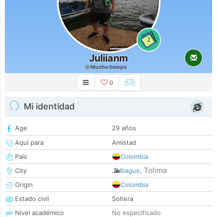
2
Juliianm
Mucho tiempo
0
Mi identidad
Age
29 años
Aquí para
Amistad
País
Colombia
Tolima
City
Ibague
,
Origin
Colombia
Estado civil
Soltera
Nivel académico
No especificado