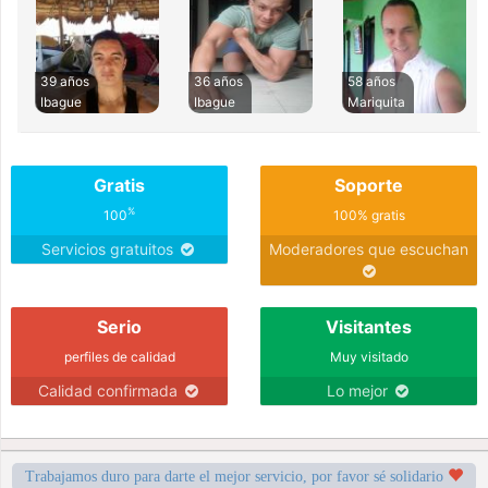
39 años
36 años
58 años
Ibague
Ibague
Mariquita
Gratis
Soporte
%
100
100% gratis
Servicios gratuitos
Moderadores que escuchan
Serio
Visitantes
perfiles de calidad
Muy visitado
Calidad confirmada
Lo mejor
Trabajamos duro para darte el mejor servicio, por favor sé solidario