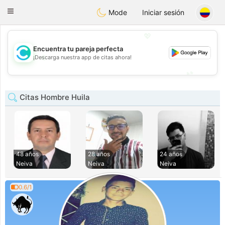
olombia
Citas
Toggle
Mode
Iniciar sesión
navigation
💖
Encuentra tu pareja perfecta
💖
¡Descarga nuestra app de citas ahora!
💕
💕
Citas Hombre Huila
48 años
28 años
24 años
Neiva
Neiva
Neiva
0.6/1