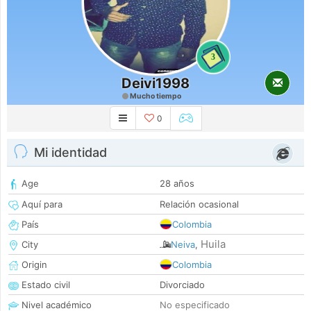
3
Deivi1998
Mucho tiempo
0
Mi identidad
Age
28 años
Aquí para
Relación ocasional
País
Colombia
Huila
City
Neiva
,
Origin
Colombia
Estado civil
Divorciado
Nivel académico
No especificado