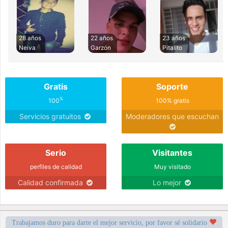
28 años
22 años
23 años
Neiva
Garzón
Pitalito
Gratis
Soporte
%
100
100% gratis
Servicios gratuitos
Moderadores que escuchan
Serio
Visitantes
perfiles de calidad
Muy visitado
Calidad confirmada
Lo mejor
Trabajamos duro para darte el mejor servicio, por favor sé solidario