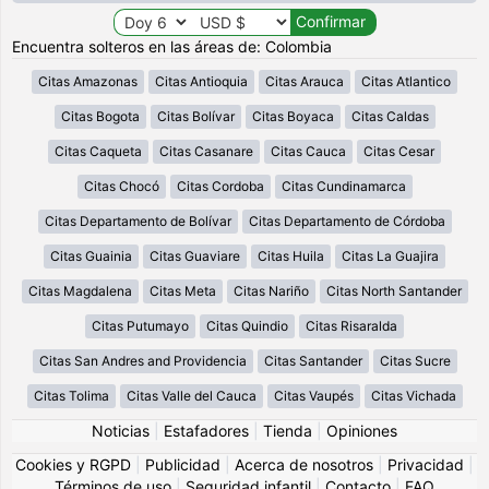
Encuentra solteros en las áreas de: Colombia
Citas Amazonas
Citas Antioquia
Citas Arauca
Citas Atlantico
Citas Bogota
Citas Bolívar
Citas Boyaca
Citas Caldas
Citas Caqueta
Citas Casanare
Citas Cauca
Citas Cesar
Citas Chocó
Citas Cordoba
Citas Cundinamarca
Citas Departamento de Bolívar
Citas Departamento de Córdoba
Citas Guainia
Citas Guaviare
Citas Huila
Citas La Guajira
Citas Magdalena
Citas Meta
Citas Nariño
Citas North Santander
Citas Putumayo
Citas Quindio
Citas Risaralda
Citas San Andres and Providencia
Citas Santander
Citas Sucre
Citas Tolima
Citas Valle del Cauca
Citas Vaupés
Citas Vichada
Noticias
|
Estafadores
|
Tienda
|
Opiniones
Cookies y RGPD
|
Publicidad
|
Acerca de nosotros
|
Privacidad
|
Términos de uso
|
Seguridad infantil
|
Contacto
|
FAQ