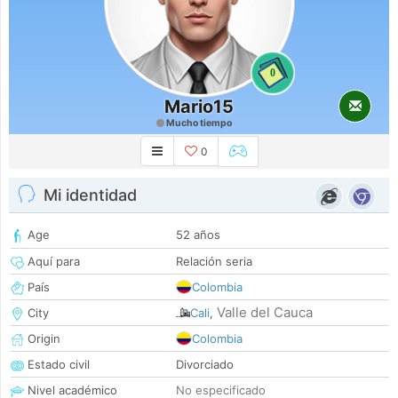
0
Mario15
Mucho tiempo
0
Mi identidad
Age
52 años
Aquí para
Relación seria
País
Colombia
Valle del Cauca
City
Cali
,
Origin
Colombia
Estado civil
Divorciado
Nivel académico
No especificado