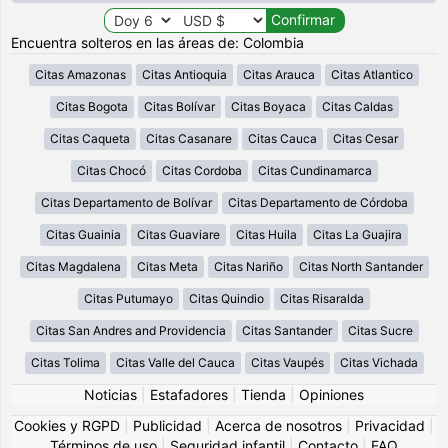
Encuentra solteros en las áreas de: Colombia
Citas Amazonas
Citas Antioquia
Citas Arauca
Citas Atlantico
Citas Bogota
Citas Bolívar
Citas Boyaca
Citas Caldas
Citas Caqueta
Citas Casanare
Citas Cauca
Citas Cesar
Citas Chocó
Citas Cordoba
Citas Cundinamarca
Citas Departamento de Bolívar
Citas Departamento de Córdoba
Citas Guainia
Citas Guaviare
Citas Huila
Citas La Guajira
Citas Magdalena
Citas Meta
Citas Nariño
Citas North Santander
Citas Putumayo
Citas Quindio
Citas Risaralda
Citas San Andres and Providencia
Citas Santander
Citas Sucre
Citas Tolima
Citas Valle del Cauca
Citas Vaupés
Citas Vichada
Noticias
|
Estafadores
|
Tienda
|
Opiniones
Cookies y RGPD
|
Publicidad
|
Acerca de nosotros
|
Privacidad
|
Términos de uso
|
Seguridad infantil
|
Contacto
|
FAQ