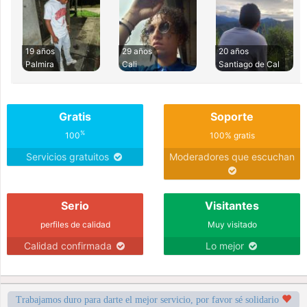
19 años
29 años
20 años
Palmira
Cali
Santiago de Cal
Gratis
Soporte
%
100
100% gratis
Servicios gratuitos
Moderadores que escuchan
Serio
Visitantes
perfiles de calidad
Muy visitado
Calidad confirmada
Lo mejor
Trabajamos duro para darte el mejor servicio, por favor sé solidario