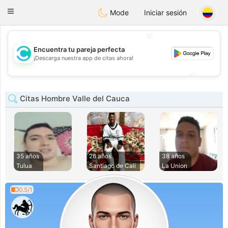
olombia
Citas
Toggle
Mode
Iniciar sesión
navigation
💖
Encuentra tu pareja perfecta
💖
¡Descarga nuestra app de citas ahora!
💕
💕
Citas Hombre Valle del Cauca
35 años
26 años
38 años
Tulua
Santiago de Cali
La Union
0.5/1