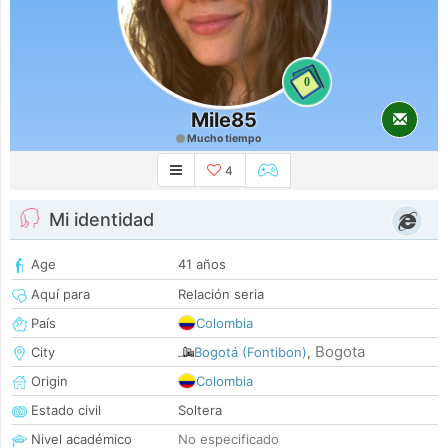
0
Mile85
Mucho tiempo
4
Mi identidad
Age
41 años
Aquí para
Relación seria
País
Colombia
Bogota
City
Bogotá (Fontibon)
,
Origin
Colombia
Estado civil
Soltera
Nivel académico
No especificado