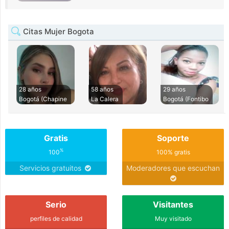
Citas Mujer Bogota
28 años
58 años
29 años
Bogotá (Chapine
La Calera
Bogotá (Fontibo
Gratis
Soporte
%
100
100% gratis
Servicios gratuitos
Moderadores que escuchan
Serio
Visitantes
perfiles de calidad
Muy visitado