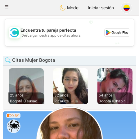
olombia
Citas
Toggle
Mode
Iniciar sesión
navigation
💖
Encuentra tu pareja perfecta
💖
¡Descarga nuestra app de citas ahora!
💕
💕
Citas Mujer Bogota
25 años
32 años
54 años
Bogotá (Teusaquill
Ricaurte
Bogotá (Chapinero)
0.6/1