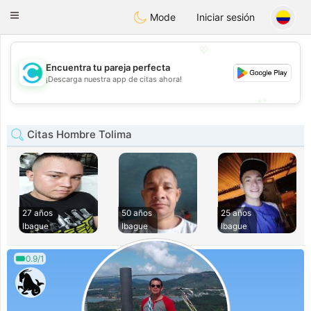
olombia
Citas
Toggle
Mode
Iniciar sesión
navigation
💖
Encuentra tu pareja perfecta
💖
¡Descarga nuestra app de citas ahora!
💕
💕
Citas Hombre Tolima
27 años
50 años
25 años
Ibague
Ibague
Ibague
0.9/1