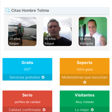
Citas Hombre Tolima
29 años
56 años
58 años
Ibague
Ibague
Mariquita
Gratis
Soporte
%
100
100% gratis
Servicios gratuitos
Moderadores que escuchan
Serio
Visitantes
perfiles de calidad
Muy visitado
Calidad confirmada
Lo mejor