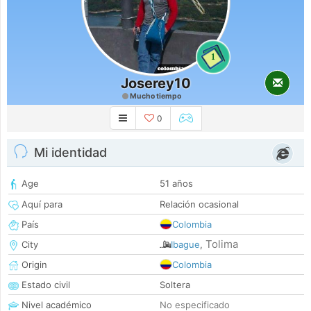
1
Joserey10
Mucho tiempo
0
Mi identidad
Age
51 años
Aquí para
Relación ocasional
País
Colombia
Tolima
City
Ibague
,
Origin
Colombia
Estado civil
Soltera
Nivel académico
No especificado