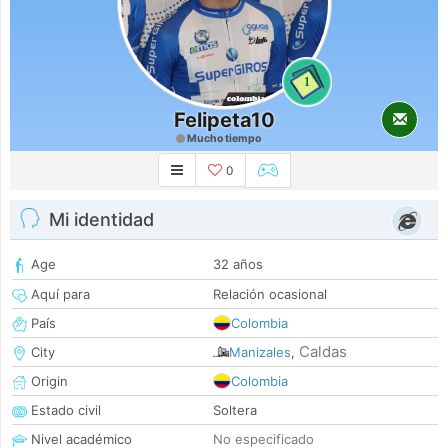
1
Felipeta10
Mucho tiempo
0
Mi identidad
Age
32 años
Aquí para
Relación ocasional
País
Colombia
Caldas
City
Manizales
,
Origin
Colombia
Estado civil
Soltera
Nivel académico
No especificado