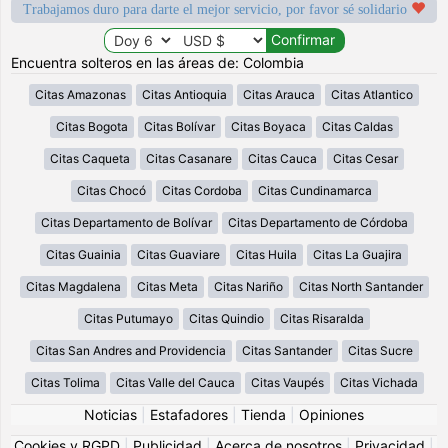
Trabajamos duro para darte el mejor servicio, por favor sé solidario
Encuentra solteros en las áreas de: Colombia
Citas Amazonas
Citas Antioquia
Citas Arauca
Citas Atlantico
Citas Bogota
Citas Bolívar
Citas Boyaca
Citas Caldas
Citas Caqueta
Citas Casanare
Citas Cauca
Citas Cesar
Citas Chocó
Citas Cordoba
Citas Cundinamarca
Citas Departamento de Bolívar
Citas Departamento de Córdoba
Citas Guainia
Citas Guaviare
Citas Huila
Citas La Guajira
Citas Magdalena
Citas Meta
Citas Nariño
Citas North Santander
Citas Putumayo
Citas Quindio
Citas Risaralda
Citas San Andres and Providencia
Citas Santander
Citas Sucre
Citas Tolima
Citas Valle del Cauca
Citas Vaupés
Citas Vichada
Noticias
|
Estafadores
|
Tienda
|
Opiniones
Cookies y RGPD
|
Publicidad
|
Acerca de nosotros
|
Privacidad
|