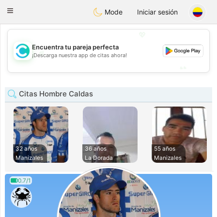
olombia
Citas
Toggle
Mode
Iniciar sesión
navigation
💖
Encuentra tu pareja perfecta
💖
¡Descarga nuestra app de citas ahora!
💕
💕
Citas Hombre Caldas
32 años
36 años
55 años
Manizales
La Dorada
Manizales
0.7/1