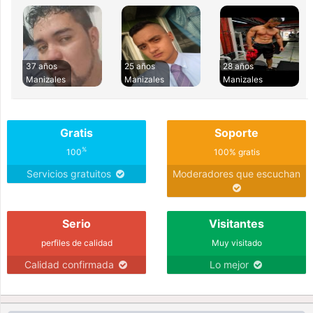
37 años
25 años
28 años
Manizales
Manizales
Manizales
Gratis
Soporte
%
100
100% gratis
Servicios gratuitos
Moderadores que escuchan
Serio
Visitantes
perfiles de calidad
Muy visitado
Calidad confirmada
Lo mejor