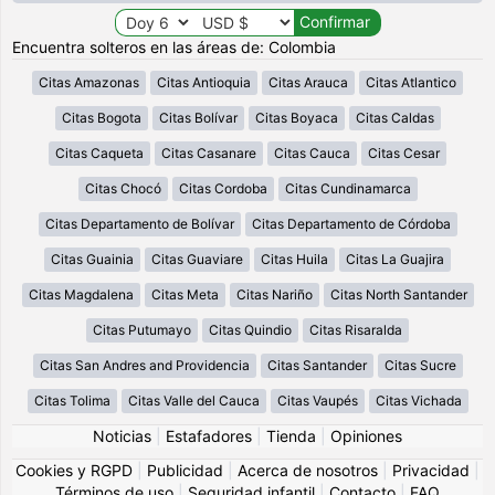
Encuentra solteros en las áreas de: Colombia
Citas Amazonas
Citas Antioquia
Citas Arauca
Citas Atlantico
Citas Bogota
Citas Bolívar
Citas Boyaca
Citas Caldas
Citas Caqueta
Citas Casanare
Citas Cauca
Citas Cesar
Citas Chocó
Citas Cordoba
Citas Cundinamarca
Citas Departamento de Bolívar
Citas Departamento de Córdoba
Citas Guainia
Citas Guaviare
Citas Huila
Citas La Guajira
Citas Magdalena
Citas Meta
Citas Nariño
Citas North Santander
Citas Putumayo
Citas Quindio
Citas Risaralda
Citas San Andres and Providencia
Citas Santander
Citas Sucre
Citas Tolima
Citas Valle del Cauca
Citas Vaupés
Citas Vichada
Noticias
|
Estafadores
|
Tienda
|
Opiniones
Cookies y RGPD
|
Publicidad
|
Acerca de nosotros
|
Privacidad
|
Términos de uso
|
Seguridad infantil
|
Contacto
|
FAQ