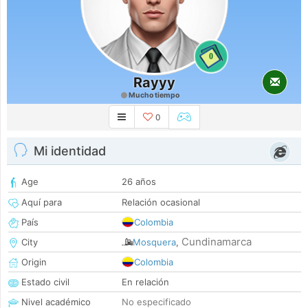
0
Rayyy
Mucho tiempo
0
Mi identidad
Age
26 años
Aquí para
Relación ocasional
País
Colombia
Cundinamarca
City
Mosquera
,
Origin
Colombia
Estado civil
En relación
Nivel académico
No especificado