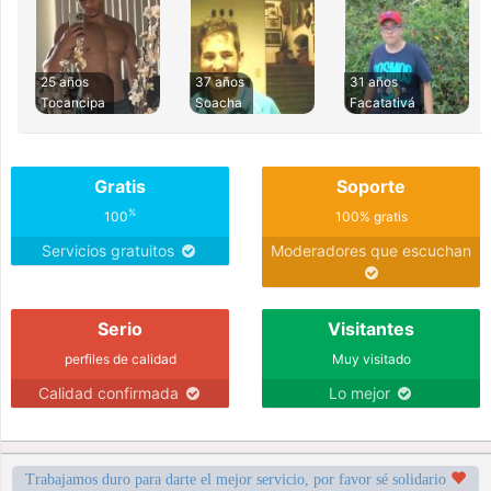
25 años
37 años
31 años
Tocancipa
Soacha
Facatativá
Gratis
Soporte
%
100
100% gratis
Servicios gratuitos
Moderadores que escuchan
Serio
Visitantes
perfiles de calidad
Muy visitado
Calidad confirmada
Lo mejor
Trabajamos duro para darte el mejor servicio, por favor sé solidario