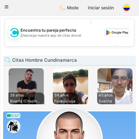
olombia
Citas
Toggle
Mode
Iniciar sesión
navigation
💖
Encuentra tu pareja perfecta
💖
¡Descarga nuestra app de citas ahora!
💕
💕
Citas Hombre Cundinamarca
38 años
34 años
45 años
Bogotá (Chapinero)
Fusagasuga
Soacha
0.6/1