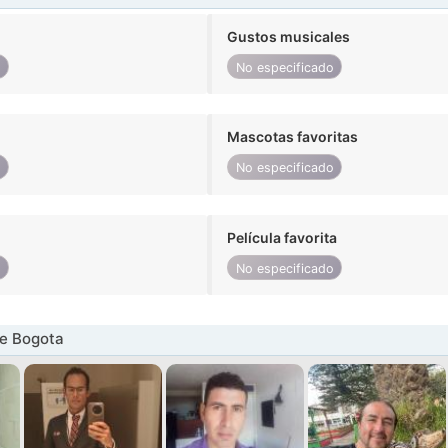
Gustos musicales
o
No especificado
Mascotas favoritas
o
No especificado
Película favorita
o
No especificado
e Bogota