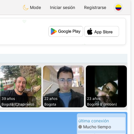
Mode
Iniciar sesión
Registrarse
💖
💕
39 años
22 años
23 años
Bogotá (Chapinero)
Bogota
Bogotá (Fontibon)
última conexión
Mucho tiempo