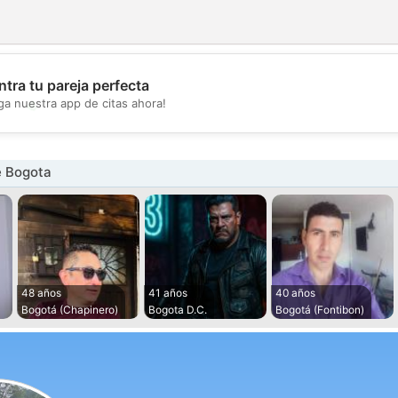
tra tu pareja perfecta
💖
ga nuestra app de citas ahora!
💕
 Bogota
48 años
41 años
40 años
Bogotá (Chapinero)
Bogota D.C.
Bogotá (Fontibon)