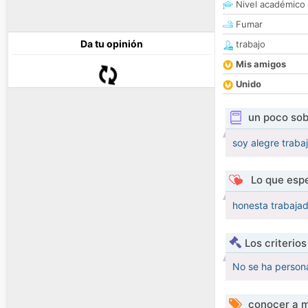
Nivel académico
Fumar
Da tu opinión
trabajo
Mis amigos
Unido
un poco sob
soy alegre trabaj
Lo que espe
honesta trabaja
Los criterio
No se ha persona
conocer a m