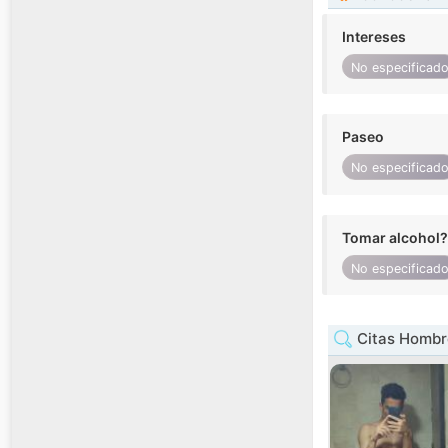
Intereses
No especificad
Paseo
No especificad
Tomar alcohol?
No especificad
Citas Hombr