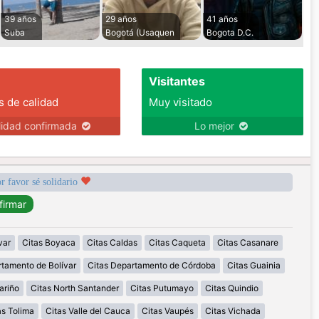
39 años
29 años
41 años
Suba
Bogotá (Usaquen
Bogota D.C.
Visitantes
s de calidad
Muy visitado
lidad confirmada
Lo mejor
r favor sé solidario
var
Citas Boyaca
Citas Caldas
Citas Caqueta
Citas Casanare
rtamento de Bolívar
Citas Departamento de Córdoba
Citas Guainia
ariño
Citas North Santander
Citas Putumayo
Citas Quindio
as Tolima
Citas Valle del Cauca
Citas Vaupés
Citas Vichada