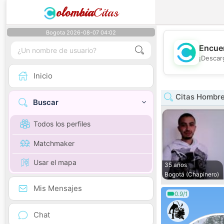
olombia
Citas
Bogota 2026-08-07 04:02
Encuen
¡Descar
Inicio
Citas Hombre
Buscar
Todos los perfiles
Matchmaker
Usar el mapa
35 años
Bogotá (Chapinero)
Mis Mensajes
0.9/1
Chat