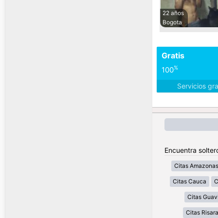
22 años
Bogota
Gratis
%
100
Servicios gr
Encuentra solter
Citas Amazona
Citas Cauca
C
Citas Guav
Citas Risar