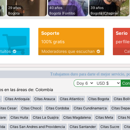
29 años
40 años
39 años
Bogota
Bogotá (Fontibo
Bogotá (Chapine
Soporte
Serio
100% gratis
perfile
atuitos
Moderadores que escuchan
Ca
Trabajamos duro para darte el mejor servicio, po
os en las áreas de: Colombia
s
Citas Antioquia
Citas Arauca
Citas Atlantico
Citas Bogota
Citas Bolí
itas Cesar
Citas Chocó
Citas Cordoba
Citas Cundinamarca
Citas Depa
iare
Citas Huila
Citas La Guajira
Citas Magdalena
Citas Meta
Citas N
alda
Citas San Andres and Providencia
Citas Santander
Citas Sucre
Cit