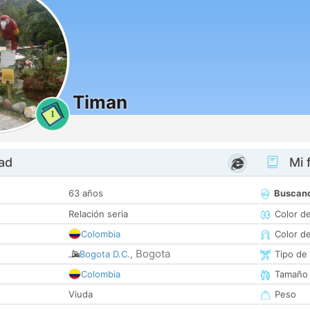
Timan
1
dad
Mi f
63 años
Buscan
Relación seria
Color d
Colombia
Color d
Bogota
Bogota D.C.
,
Tipo de
Colombia
Tamaño
Viuda
Peso