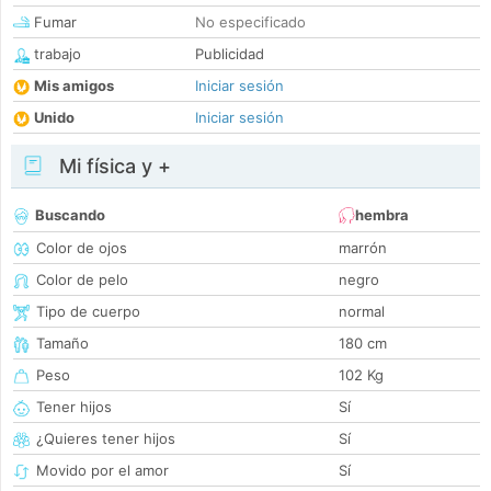
Fumar
No especificado
trabajo
Publicidad
Mis amigos
Iniciar sesión
Unido
Iniciar sesión
Mi física y +
Buscando
hembra
Color de ojos
marrón
Color de pelo
negro
Tipo de cuerpo
normal
Tamaño
180 cm
Peso
102 Kg
Tener hijos
Sí
¿Quieres tener hijos
Sí
Movido por el amor
Sí