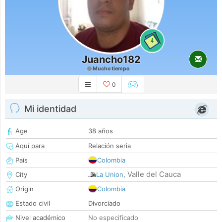
4
Juancho182
Mucho tiempo
0
Mi identidad
Age
38 años
Aquí para
Relación seria
País
Colombia
Valle del Cauca
City
La Union
,
Origin
Colombia
Estado civil
Divorciado
Nivel académico
No especificado