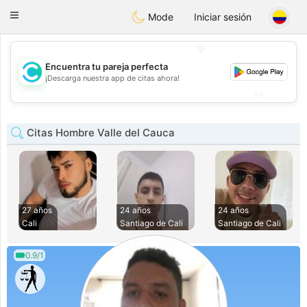
olombia
Citas
Toggle
Mode
Iniciar sesión
navigation
💖
Encuentra tu pareja perfecta
💖
¡Descarga nuestra app de citas ahora!
💕
💕
Citas Hombre Valle del Cauca
27 años
24 años
24 años
Cali
Santiago de Cali
Santiago de Cali
0.9/1