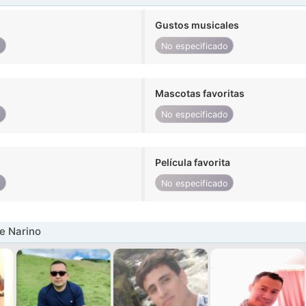
Gustos musicales
o
No especificado
Mascotas favoritas
o
No especificado
Película favorita
o
No especificado
e Narino