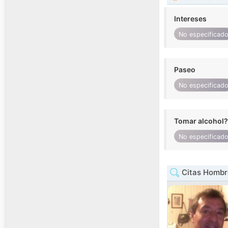
Intereses
No especificad
Paseo
No especificad
Tomar alcohol?
No especificad
Citas Hombr