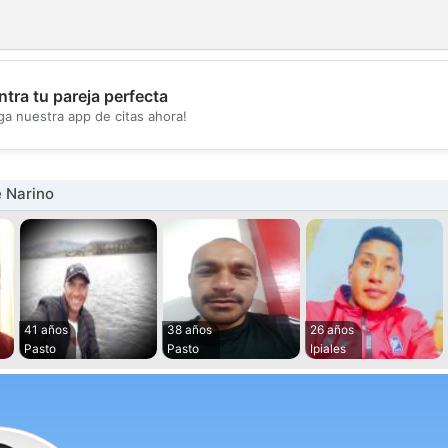
tra tu pareja perfecta
💖
ga nuestra app de citas ahora!
💕
 Narino
41 años
38 años
26 años
Pasto
Pasto
Ipiales