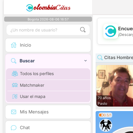
olombia
Citas
Bogota 2026-08-06 16:57
Encuen
¡Descar
Inicio
Citas Hombre
Buscar
Todos los perfiles
Matchmaker
Usar el mapa
70 años
Pasto
Mis Mensajes
0.5/1
Chat