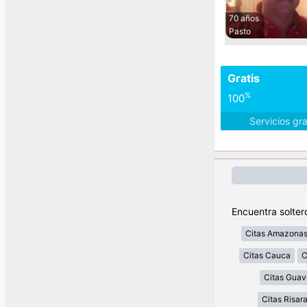
70 años
Pasto
Gratis
%
100
Servicios gr
Encuentra solter
Citas Amazona
Citas Cauca
C
Citas Guav
Citas Risar