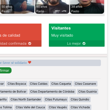
50 años
50 años
38 años
Pasto
Pasto
Pasto
Visitantes
s de calidad
Muy visitado
lidad confirmada
Lo mejor
r favor sé solidario
var
Citas Boyaca
Citas Caldas
Citas Caqueta
Citas Casanare
rtamento de Bolívar
Citas Departamento de Córdoba
Citas Guainia
ariño
Citas North Santander
Citas Putumayo
Citas Quindio
as Tolima
Citas Valle del Cauca
Citas Vaupés
Citas Vichada