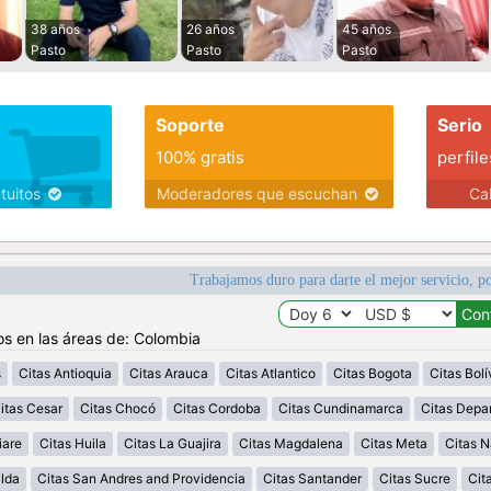
38 años
26 años
45 años
Pasto
Pasto
Pasto
Soporte
Serio
100% gratis
perfile
atuitos
Moderadores que escuchan
Ca
Trabajamos duro para darte el mejor servicio, po
os en las áreas de: Colombia
s
Citas Antioquia
Citas Arauca
Citas Atlantico
Citas Bogota
Citas Bolí
itas Cesar
Citas Chocó
Citas Cordoba
Citas Cundinamarca
Citas Depa
iare
Citas Huila
Citas La Guajira
Citas Magdalena
Citas Meta
Citas N
alda
Citas San Andres and Providencia
Citas Santander
Citas Sucre
Cit