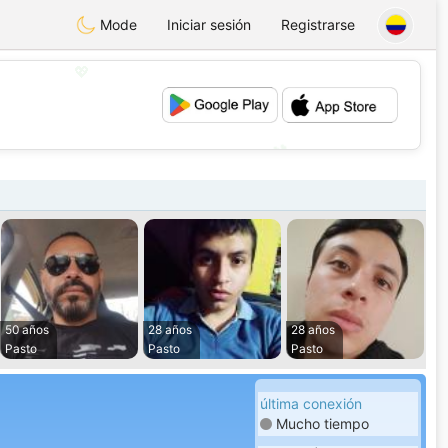
Mode
Iniciar sesión
Registrarse
💖
💕
50 años
28 años
28 años
Pasto
Pasto
Pasto
última conexión
Mucho tiempo