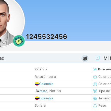
1245532456
0
dad
Mi f
22 años
Buscan
Relación seria
Color d
Colombia
Color d
Narino
Pasto
,
Tipo de
Colombia
Tamaño
Soltera
Peso