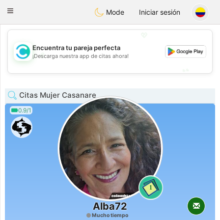
olombia
Citas
Toggle
Mode
Iniciar sesión
navigation
💖
Encuentra tu pareja perfecta
💖
¡Descarga nuestra app de citas ahora!
💕
💕
Citas Mujer Casanare
0.9/1
1
Alba72
Mucho tiempo