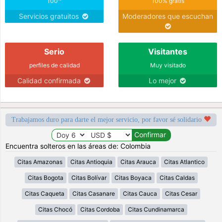
100
100% gratis
Servicios gratuitos
Moderadores que escuchan
Serio
Visitantes
perfiles de calidad
Muy visitado
Calidad confirmada
Lo mejor
Trabajamos duro para darte el mejor servicio, por favor sé solidario
Encuentra solteros en las áreas de: Colombia
Citas Amazonas
Citas Antioquia
Citas Arauca
Citas Atlantico
Citas Bogota
Citas Bolívar
Citas Boyaca
Citas Caldas
Citas Caqueta
Citas Casanare
Citas Cauca
Citas Cesar
Citas Chocó
Citas Cordoba
Citas Cundinamarca