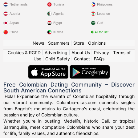
Netherlands
Tunisia
Philippines
Austria
Algeria
Lebanon
Japan
Egypt
Gulf
China
Kuwait
All the list
News
|
Scammers
|
Store
|
Opinions
Cookies & RGPD
|
Advertising
|
About Us
|
Privacy
|
Terms of
Use
|
Child Safety
|
Contact
|
FAQs
Free Colombian Dating Community – Discover
South American Connections
¡Hola! Experience the warmth of Colombian hospitality through
our vibrant community. Colombia-citas.com connects singles
from Bogotá's mountains to Cartagena's coast, celebrating the
passion and joy of Colombian culture.
Whether you're in bustling Medellín, historic Cali, or tropical
Barranquilla, meet compatible Colombians who share your zest
for life, family values, and authentic friendships.