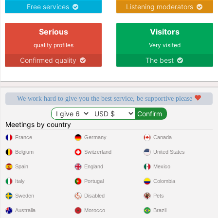
Free services
Listening moderators
Serious
Visitors
quality profiles
Very visited
Confirmed quality
The best
We work hard to give you the best service, be supportive please
Meetings by country
France
Germany
Canada
Belgium
Switzerland
United States
Spain
England
Mexico
Italy
Portugal
Colombia
Sweden
Disabled
Pets
Australia
Morocco
Brazil