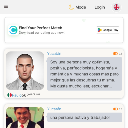
olombia
Citas
Toggle
Mode
Login
navigation
💖
Find Your Perfect Match
Download our dating app now!
💖
💕
💕
Yucatán
0.5
Soy una persona muy optimista,
positiva, perfeccionista, hogareña y
romántica y muchas cosas más pero
mejor que las descubras tu misma.
Me gusta mucho leer, escuchar
musica, adoro viajar, caminar y
years old
Paulo
56
andar en bicicleta. No bebo ni fumo,
no tengo hijos y tampoco quiero
Yucatán
tener hijos. No tengo religión. No me
0.6
gustan las mentiras ni por muy
una persona activa y trabajador
pequeña que sea. Adoro la
tecnología pero no me gustan las