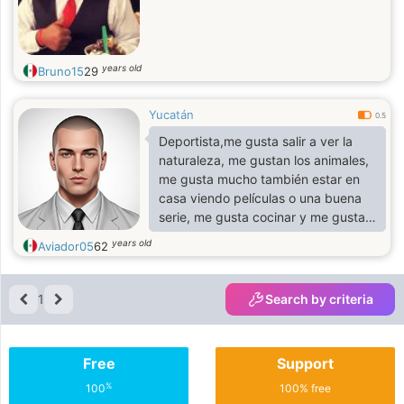
redes sociales.
years old
Bruno15
29
Yucatán
0.5
Deportista,me gusta salir a ver la
naturaleza, me gustan los animales,
me gusta mucho también estar en
casa viendo películas o una buena
serie, me gusta cocinar y me gusta
estar bien pegadito a mi pareja en
years old
Aviador05
62
todo momento.
1
Search by criteria
Free
Support
%
100
100% free