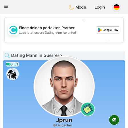
olombia
Citas
Toggle
Mode
Login
navigation
💖
Finde deinen perfekten Partner
💖
Lade jetzt unsere Dating-App herunter!
💕
💕
Dating Mann in Guerrero
0.8/1
0
Jprun
Länger her