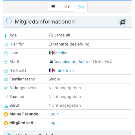
0
Mitgliedsinformationen
Age
72 Jahre alt
Hier für
Ernsthafte Beziehung
Land
Mexiko
Guerrero
Stadt
Acapulco de Juárez
,
Herkunft
Frankreich
Familienstand
Single
Bildungsniveau
Nicht angegeben
Rauchen
Nicht angegeben
Beruf
Nicht angegeben
Meine Freunde
Login
Mitglied seit
Login