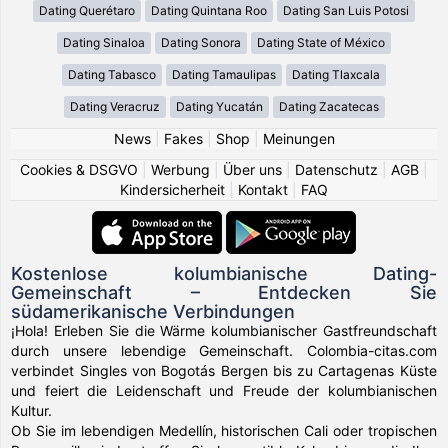
Dating Querétaro
Dating Quintana Roo
Dating San Luis Potosi
Dating Sinaloa
Dating Sonora
Dating State of México
Dating Tabasco
Dating Tamaulipas
Dating Tlaxcala
Dating Veracruz
Dating Yucatán
Dating Zacatecas
News
|
Fakes
|
Shop
|
Meinungen
Cookies & DSGVO
|
Werbung
|
Über uns
|
Datenschutz
|
AGB
|
Kindersicherheit
|
Kontakt
|
FAQ
Kostenlose kolumbianische Dating-
Gemeinschaft – Entdecken Sie
südamerikanische Verbindungen
¡Hola! Erleben Sie die Wärme kolumbianischer Gastfreundschaft
durch unsere lebendige Gemeinschaft. Colombia-citas.com
verbindet Singles von Bogotás Bergen bis zu Cartagenas Küste
und feiert die Leidenschaft und Freude der kolumbianischen
Kultur.
Ob Sie im lebendigen Medellín, historischen Cali oder tropischen