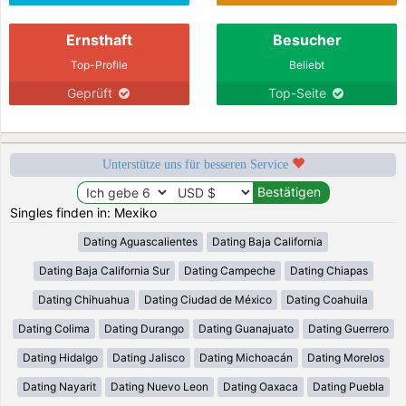
Ernsthaft
Besucher
Top-Profile
Beliebt
Geprüft
Top-Seite
Unterstütze uns für besseren Service
Singles finden in: Mexiko
Dating Aguascalientes
Dating Baja California
Dating Baja California Sur
Dating Campeche
Dating Chiapas
Dating Chihuahua
Dating Ciudad de México
Dating Coahuila
Dating Colima
Dating Durango
Dating Guanajuato
Dating Guerrero
Dating Hidalgo
Dating Jalisco
Dating Michoacán
Dating Morelos
Dating Nayarit
Dating Nuevo Leon
Dating Oaxaca
Dating Puebla