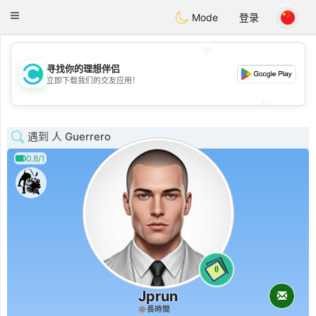
olombia
Citas
Toggle
Mode
登录
navigation
💖
寻找你的理想伴侣
💖
立即下载我们的交友应用！
💕
💕
遇到 人 Guerrero
0.8/1
0
Jprun
長時間