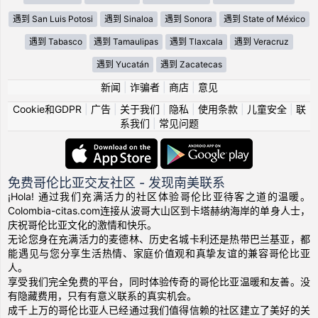
遇到 San Luis Potosi
遇到 Sinaloa
遇到 Sonora
遇到 State of México
遇到 Tabasco
遇到 Tamaulipas
遇到 Tlaxcala
遇到 Veracruz
遇到 Yucatán
遇到 Zacatecas
新闻
|
诈骗者
|
商店
|
意见
Cookie和GDPR
|
广告
|
关于我们
|
隐私
|
使用条款
|
儿童安全
|
联
系我们
|
常见问题
免费哥伦比亚交友社区 - 发现南美联系
¡Hola! 通过我们充满活力的社区体验哥伦比亚待客之道的温暖。
Colombia-citas.com连接从波哥大山区到卡塔赫纳海岸的单身人士，
庆祝哥伦比亚文化的激情和快乐。
无论您身在充满活力的麦德林、历史名城卡利还是热带巴兰基亚，都
能遇见与您分享生活热情、家庭价值观和真挚友谊的兼容哥伦比亚
人。
享受我们完全免费的平台，同时体验传奇的哥伦比亚温暖和友善。没
有隐藏费用，只有有意义联系的真实机会。
成千上万的哥伦比亚人已经通过我们值得信赖的社区建立了美好的关