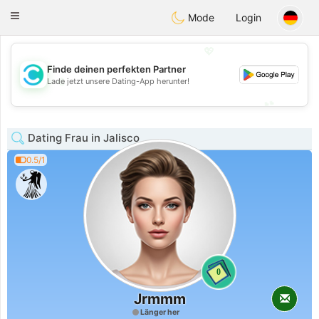
olombia
Citas
Toggle
Mode
Login
navigation
💖
Finde deinen perfekten Partner
💖
Lade jetzt unsere Dating-App herunter!
💕
💕
Dating Frau in Jalisco
0.5/1
0
Jrmmm
Länger her