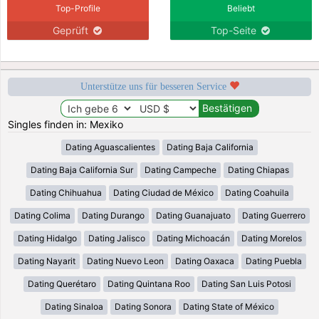
Top-Profile
Beliebt
Geprüft
Top-Seite
Unterstütze uns für besseren Service
Singles finden in: Mexiko
Dating Aguascalientes
Dating Baja California
Dating Baja California Sur
Dating Campeche
Dating Chiapas
Dating Chihuahua
Dating Ciudad de México
Dating Coahuila
Dating Colima
Dating Durango
Dating Guanajuato
Dating Guerrero
Dating Hidalgo
Dating Jalisco
Dating Michoacán
Dating Morelos
Dating Nayarit
Dating Nuevo Leon
Dating Oaxaca
Dating Puebla
Dating Querétaro
Dating Quintana Roo
Dating San Luis Potosi
Dating Sinaloa
Dating Sonora
Dating State of México