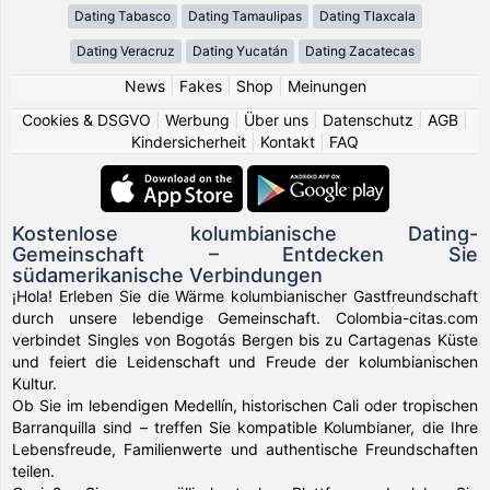
Dating Tabasco
Dating Tamaulipas
Dating Tlaxcala
Dating Veracruz
Dating Yucatán
Dating Zacatecas
News
|
Fakes
|
Shop
|
Meinungen
Cookies & DSGVO
|
Werbung
|
Über uns
|
Datenschutz
|
AGB
|
Kindersicherheit
|
Kontakt
|
FAQ
Kostenlose kolumbianische Dating-
Gemeinschaft – Entdecken Sie
südamerikanische Verbindungen
¡Hola! Erleben Sie die Wärme kolumbianischer Gastfreundschaft
durch unsere lebendige Gemeinschaft. Colombia-citas.com
verbindet Singles von Bogotás Bergen bis zu Cartagenas Küste
und feiert die Leidenschaft und Freude der kolumbianischen
Kultur.
Ob Sie im lebendigen Medellín, historischen Cali oder tropischen
Barranquilla sind – treffen Sie kompatible Kolumbianer, die Ihre
Lebensfreude, Familienwerte und authentische Freundschaften
teilen.