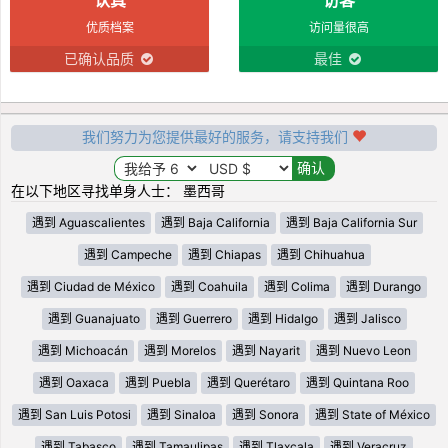
优质档案
访问量很高
已确认品质
最佳
我们努力为您提供最好的服务，请支持我们
在以下地区寻找单身人士： 墨西哥
遇到 Aguascalientes
遇到 Baja California
遇到 Baja California Sur
遇到 Campeche
遇到 Chiapas
遇到 Chihuahua
遇到 Ciudad de México
遇到 Coahuila
遇到 Colima
遇到 Durango
遇到 Guanajuato
遇到 Guerrero
遇到 Hidalgo
遇到 Jalisco
遇到 Michoacán
遇到 Morelos
遇到 Nayarit
遇到 Nuevo Leon
遇到 Oaxaca
遇到 Puebla
遇到 Querétaro
遇到 Quintana Roo
遇到 San Luis Potosi
遇到 Sinaloa
遇到 Sonora
遇到 State of México
遇到 Tabasco
遇到 Tamaulipas
遇到 Tlaxcala
遇到 Veracruz