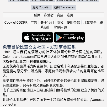
遇到 Yucatán
遇到 Zacatecas
新闻
|
诈骗者
|
商店
|
意见
Cookie和GDPR
|
广告
|
关于我们
|
隐私
|
使用条款
|
儿童安全
|
联
系我们
|
常见问题
免费哥伦比亚交友社区 - 发现南美联系
¡Hola! 通过我们充满活力的社区体验哥伦比亚待客之道的温暖。
Colombia-citas.com连接从波哥大山区到卡塔赫纳海岸的单身人士，
庆祝哥伦比亚文化的激情和快乐。
无论您身在充满活力的麦德林、历史名城卡利还是热带巴兰基亚，都
能遇见与您分享生活热情、家庭价值观和真挚友谊的兼容哥伦比亚
人。
享受我们完全免费的平台，同时体验传奇的哥伦比亚温暖和友善。没
有隐藏费用，只有有意义联系的真实机会。
成千上万的哥伦比亚人已经通过我们值得信赖的社区建立了美好的关
系。
让哥伦比亚精神引导您走向下一个精彩的友谊或伙伴关系。¡Vamos a
conectar!