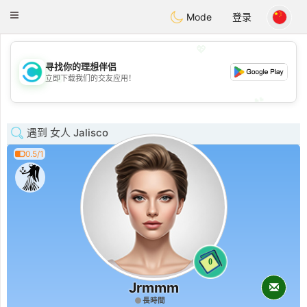
olombia
Citas
Toggle
Mode
登录
navigation
💖
寻找你的理想伴侣
💖
立即下载我们的交友应用！
💕
💕
遇到 女人 Jalisco
0.5/1
0
Jrmmm
長時間