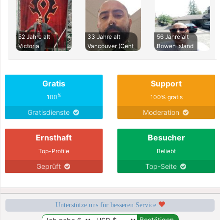
52 Jahre alt
33 Jahre alt
56 Jahre alt
Victoria
Vancouver (Cent
Bowen Island
Gratis
Support
%
100
100% gratis
Gratisdienste
Moderation
Ernsthaft
Besucher
Top-Profile
Beliebt
Geprüft
Top-Seite
Unterstütze uns für besseren Service