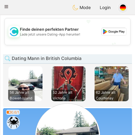
olombia
Citas
Toggle
Mode
Login
navigation
💖
Finde deinen perfekten Partner
💖
Lade jetzt unsere Dating-App herunter!
💕
💕
Dating Mann in British Columbia
56 Jahre alt
52 Jahre alt
62 Jahre alt
Bowen Island
Victoria
Courtenay
0.6/1