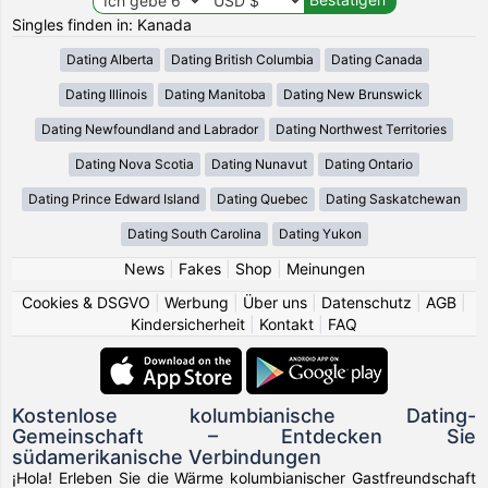
Singles finden in: Kanada
Dating Alberta
Dating British Columbia
Dating Canada
Dating Illinois
Dating Manitoba
Dating New Brunswick
Dating Newfoundland and Labrador
Dating Northwest Territories
Dating Nova Scotia
Dating Nunavut
Dating Ontario
Dating Prince Edward Island
Dating Quebec
Dating Saskatchewan
Dating South Carolina
Dating Yukon
News
|
Fakes
|
Shop
|
Meinungen
Cookies & DSGVO
|
Werbung
|
Über uns
|
Datenschutz
|
AGB
|
Kindersicherheit
|
Kontakt
|
FAQ
Kostenlose kolumbianische Dating-
Gemeinschaft – Entdecken Sie
südamerikanische Verbindungen
¡Hola! Erleben Sie die Wärme kolumbianischer Gastfreundschaft