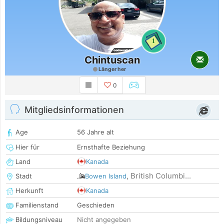
1
Chintuscan
Länger her
0
Mitgliedsinformationen
Age
56 Jahre alt
Hier für
Ernsthafte Beziehung
Land
Kanada
British Columbi...
Stadt
Bowen Island
,
Herkunft
Kanada
Familienstand
Geschieden
Bildungsniveau
Nicht angegeben