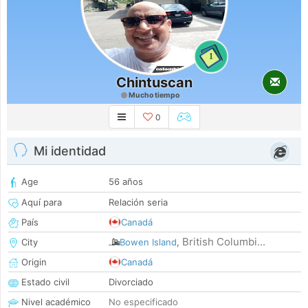
1
Chintuscan
Mucho tiempo
0
Mi identidad
Age
56 años
Aquí para
Relación seria
País
Canadá
British Columbi...
City
Bowen Island
,
Origin
Canadá
Estado civil
Divorciado
Nivel académico
No especificado