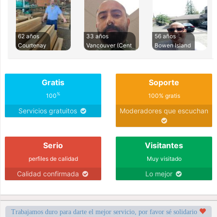
62 años
33 años
56 años
Courtenay
Vancouver (Cent
Bowen Island
Gratis
Soporte
%
100
100% gratis
Servicios gratuitos
Moderadores que escuchan
Serio
Visitantes
perfiles de calidad
Muy visitado
Calidad confirmada
Lo mejor
Trabajamos duro para darte el mejor servicio, por favor sé solidario