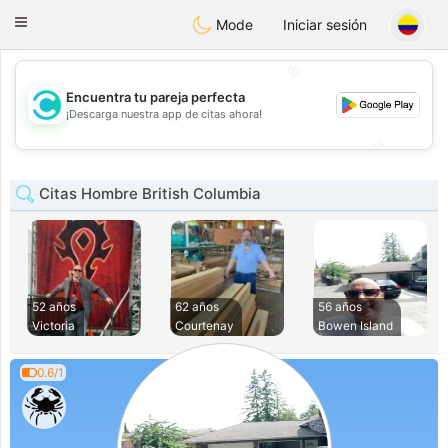
olombia
Citas
Toggle
Mode
Iniciar sesión
navigation
💖
Encuentra tu pareja perfecta
💖
¡Descarga nuestra app de citas ahora!
💕
💕
Citas Hombre British Columbia
52 años
62 años
56 años
Victoria
Courtenay
Bowen Island
0.6/1