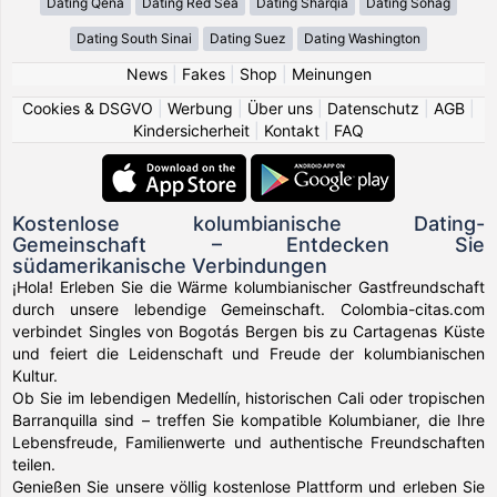
Dating Qena
Dating Red Sea
Dating Sharqia
Dating Sohag
Dating South Sinai
Dating Suez
Dating Washington
News
|
Fakes
|
Shop
|
Meinungen
Cookies & DSGVO
|
Werbung
|
Über uns
|
Datenschutz
|
AGB
|
Kindersicherheit
|
Kontakt
|
FAQ
Kostenlose kolumbianische Dating-
Gemeinschaft – Entdecken Sie
südamerikanische Verbindungen
¡Hola! Erleben Sie die Wärme kolumbianischer Gastfreundschaft
durch unsere lebendige Gemeinschaft. Colombia-citas.com
verbindet Singles von Bogotás Bergen bis zu Cartagenas Küste
und feiert die Leidenschaft und Freude der kolumbianischen
Kultur.
Ob Sie im lebendigen Medellín, historischen Cali oder tropischen
Barranquilla sind – treffen Sie kompatible Kolumbianer, die Ihre
Lebensfreude, Familienwerte und authentische Freundschaften
teilen.
Genießen Sie unsere völlig kostenlose Plattform und erleben Sie