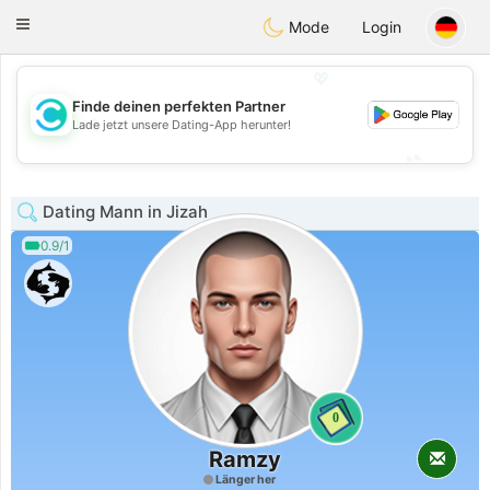
olombia
Citas
Toggle
Mode
Login
navigation
💖
Finde deinen perfekten Partner
💖
Lade jetzt unsere Dating-App herunter!
💕
💕
Dating Mann in Jizah
0.9/1
0
Ramzy
Länger her