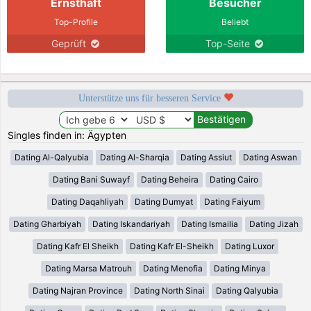
Ernsthaft
Besucher
Top-Profile
Beliebt
Geprüft
Top-Seite
Unterstütze uns für besseren Service
Singles finden in: Ägypten
Dating Al-Qalyubia
Dating Al-Sharqia
Dating Assiut
Dating Aswan
Dating Bani Suwayf
Dating Beheira
Dating Cairo
Dating Daqahliyah
Dating Dumyat
Dating Faiyum
Dating Gharbiyah
Dating Iskandariyah
Dating Ismailia
Dating Jizah
Dating Kafr El Sheikh
Dating Kafr El-Sheikh
Dating Luxor
Dating Marsa Matrouh
Dating Menofia
Dating Minya
Dating Najran Province
Dating North Sinai
Dating Qalyubia