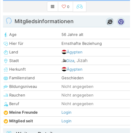
0
Mitgliedsinformationen
Age
56 Jahre alt
Hier für
Ernsthafte Beziehung
Land
Ägypten
Jizah
Stadt
Giza
,
Herkunft
Ägypten
Familienstand
Geschieden
Bildungsniveau
Nicht angegeben
Rauchen
Nicht angegeben
Beruf
Nicht angegeben
Meine Freunde
Login
Mitglied seit
Login