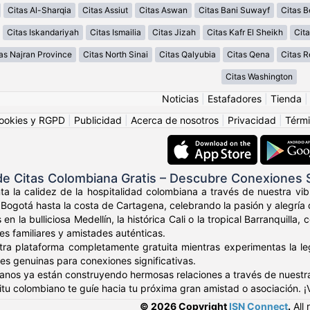
Citas Al-Sharqia
Citas Assiut
Citas Aswan
Citas Bani Suwayf
Citas B
Citas Iskandariyah
Citas Ismailia
Citas Jizah
Citas Kafr El Sheikh
Cita
as Najran Province
Citas North Sinai
Citas Qalyubia
Citas Qena
Citas 
Citas Washington
Noticias
|
Estafadores
|
Tienda
ookies y RGPD
|
Publicidad
|
Acerca de nosotros
|
Privacidad
|
Térmi
e Citas Colombiana Gratis – Descubre Conexiones
ta la calidez de la hospitalidad colombiana a través de nuestra v
Bogotá hasta la costa de Cartagena, celebrando la pasión y alegría 
 en la bulliciosa Medellín, la histórica Cali o la tropical Barranqui
res familiares y amistades auténticas.
tra plataforma completamente gratuita mientras experimentas la leg
es genuinas para conexiones significativas.
anos ya están construyendo hermosas relaciones a través de nuestr
ritu colombiano te guíe hacia tu próxima gran amistad o asociación. 
© 2026 Copyright
ISN Connect
.
All 