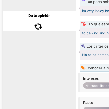
un poco sob
im very lonley lo
Da tu opinión
Lo que espe
to be kind and 
Los criterio
No se ha persona
conocer a m
Intereses
No especificad
Paseo