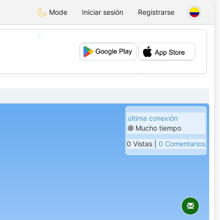
Mode
Iniciar sesión
Registrarse
💖
💕
última conexión
Mucho tiempo
0 Vistas |
0 Comentarios