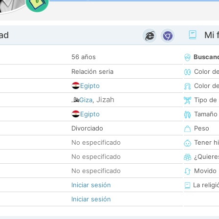
0
dad
Mi f
56 años
Buscan
Relación seria
Color d
Egipto
Color d
Jizah
Giza
,
Tipo de
Egipto
Tamaño
Divorciado
Peso
No especificado
Tener hi
No especificado
¿Quieres
No especificado
Movido 
Iniciar sesión
La religi
Iniciar sesión