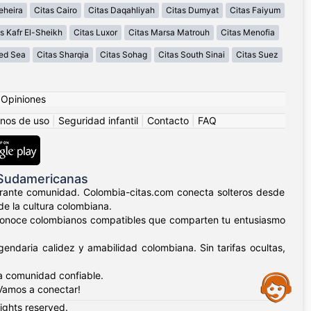
eheira
Citas Cairo
Citas Daqahliyah
Citas Dumyat
Citas Faiyum
s Kafr El-Sheikh
Citas Luxor
Citas Marsa Matrouh
Citas Menofia
Red Sea
Citas Sharqia
Citas Sohag
Citas South Sinai
Citas Suez
|
Opiniones
nos de uso
|
Seguridad infantil
|
Contacto
|
FAQ
 Sudamericanas
ibrante comunidad. Colombia-citas.com conecta solteros desde
de la cultura colombiana.
lla, conoce colombianos compatibles que comparten tu entusiasmo
endaria calidez y amabilidad colombiana. Sin tarifas ocultas,
a comunidad confiable.
Assistance
¡Vamos a conectar!
rights reserved.