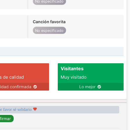
No especificado
Canción favorita
No especificado
Visitantes
s de calidad
Muy visitado
lidad confirmada
Lo mejor
r favor sé solidario