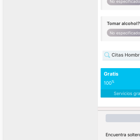
No especificad
Tomar alcohol?
No especificad
Citas Hombr
Gratis
%
100
Servicios gr
Encuentra solter