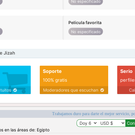
o
No especificado
Película favorita
o
No especificado
e Jizah
Soporte
Serio
100% gratis
perfile
atuitos
Moderadores que escuchan
Ca
Trabajamos duro para darte el mejor servicio, po
os en las áreas de: Egipto