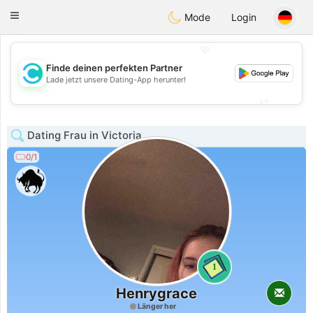
olombia
Citas
Toggle
Mode
Login
navigation
💖
Finde deinen perfekten Partner
💖
Lade jetzt unsere Dating-App herunter!
💕
💕
Dating Frau in Victoria
0/1
1
Henrygrace
Länger her