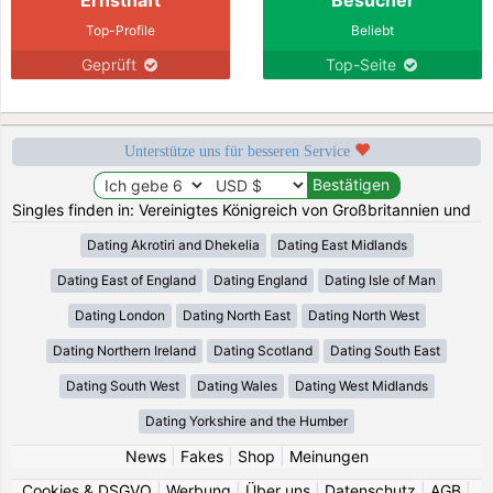
Top-Profile
Beliebt
Geprüft
Top-Seite
Unterstütze uns für besseren Service
Singles finden in: Vereinigtes Königreich von Großbritannien und
Dating Akrotiri and Dhekelia
Dating East Midlands
Dating East of England
Dating England
Dating Isle of Man
Dating London
Dating North East
Dating North West
Dating Northern Ireland
Dating Scotland
Dating South East
Dating South West
Dating Wales
Dating West Midlands
Dating Yorkshire and the Humber
News
|
Fakes
|
Shop
|
Meinungen
Cookies & DSGVO
|
Werbung
|
Über uns
|
Datenschutz
|
AGB
|