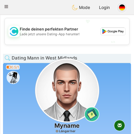
olombia
Citas
Toggle
Mode
Login
navigation
💖
Finde deinen perfekten Partner
💖
Lade jetzt unsere Dating-App herunter!
💕
💕
Dating Mann in West Midlands
0.5/1
0
Myname
Länger her