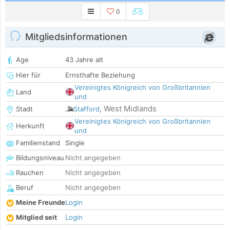
0
Mitgliedsinformationen
Age
43 Jahre alt
Hier für
Ernsthafte Beziehung
Vereinigtes Königreich von Großbritannien
Land
und
West Midlands
Stadt
Stafford
,
Vereinigtes Königreich von Großbritannien
Herkunft
und
Familienstand
Single
Bildungsniveau
Nicht angegeben
Rauchen
Nicht angegeben
Beruf
Nicht angegeben
Meine Freunde
Login
Mitglied seit
Login