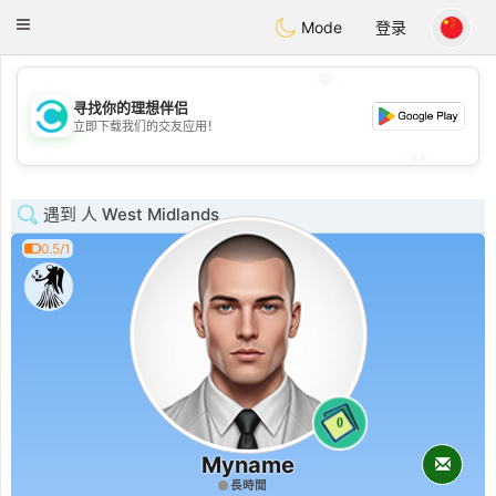
olombia
Citas
Toggle
Mode
登录
navigation
💖
寻找你的理想伴侣
💖
立即下载我们的交友应用！
💕
💕
遇到 人 West Midlands
0.5/1
0
Myname
長時間