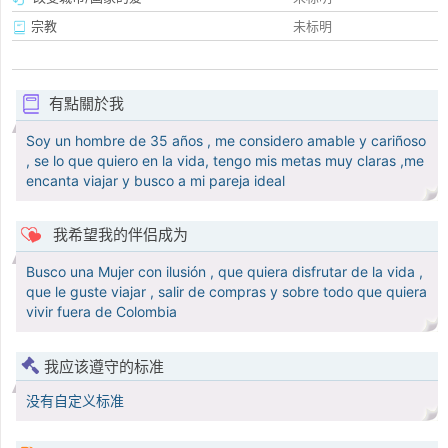
宗教
未标明
有點關於我
Soy un hombre de 35 años , me considero amable y cariñoso
, se lo que quiero en la vida, tengo mis metas muy claras ,me
encanta viajar y busco a mi pareja ideal
我希望我的伴侣成为
Busco una Mujer con ilusión , que quiera disfrutar de la vida ,
que le guste viajar , salir de compras y sobre todo que quiera
vivir fuera de Colombia
我应该遵守的标准
没有自定义标准