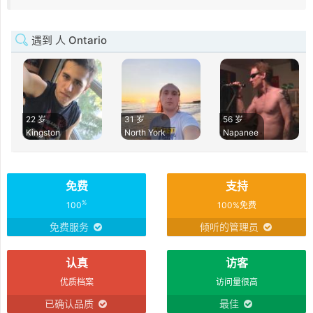
遇到 人 Ontario
22 岁
31 岁
56 岁
Kingston
North York
Napanee
免费
支持
%
100
100%免费
免费服务
倾听的管理员
认真
访客
优质档案
访问量很高
已确认品质
最佳