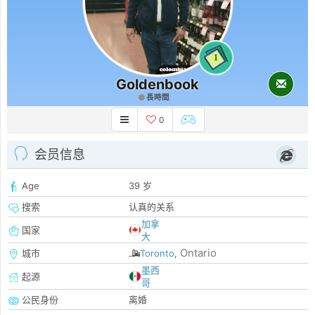
1
Goldenbook
長時間
0
会员信息
Age
39 岁
搜索
认真的关系
加拿
国家
大
Ontario
城市
Toronto
,
墨西
起源
哥
公民身份
离婚