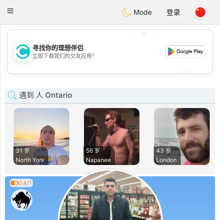
olombia
Citas
Toggle
Mode
登录
navigation
💖
寻找你的理想伴侣
💖
立即下载我们的交友应用！
💕
💕
遇到 人 Ontario
31 岁
56 岁
43 岁
North York
Napanee
London
0.4/1