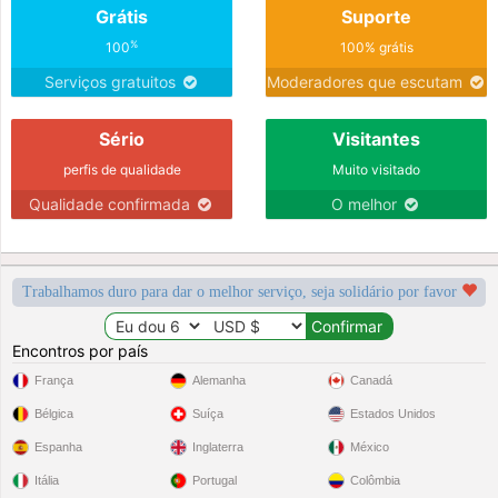
Grátis
Suporte
Departamento de Historia de una
biblioteca pública. Soy un
%
100
100% grátis
funcionario. También escribo
Serviços gratuitos
Moderadores que escutam
Sério
Visitantes
perfis de qualidade
Muito visitado
Qualidade confirmada
O melhor
Trabalhamos duro para dar o melhor serviço, seja solidário por favor
Encontros por país
França
Alemanha
Canadá
Bélgica
Suíça
Estados Unidos
Espanha
Inglaterra
México
Itália
Portugal
Colômbia