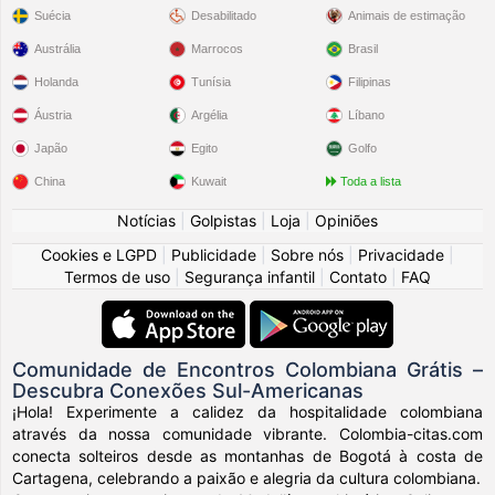
Suécia
Desabilitado
Animais de estimação
Austrália
Marrocos
Brasil
Holanda
Tunísia
Filipinas
Áustria
Argélia
Líbano
Japão
Egito
Golfo
China
Kuwait
Toda a lista
Notícias
|
Golpistas
|
Loja
|
Opiniões
Cookies e LGPD
|
Publicidade
|
Sobre nós
|
Privacidade
|
Termos de uso
|
Segurança infantil
|
Contato
|
FAQ
Comunidade de Encontros Colombiana Grátis –
Descubra Conexões Sul-Americanas
¡Hola! Experimente a calidez da hospitalidade colombiana
através da nossa comunidade vibrante. Colombia-citas.com
conecta solteiros desde as montanhas de Bogotá à costa de
Cartagena, celebrando a paixão e alegria da cultura colombiana.