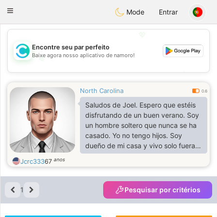
olombia
Citas
Toggle
Mode
Entrar
navigation
💖
Encontre seu par perfeito
Baixe agora nosso aplicativo de namoro!
💖
💕
💕
North Carolina
0.6
Saludos de Joel. Espero que estéis
disfrutando de un buen verano. Soy
un hombre soltero que nunca se ha
casado. Yo no tengo hijos. Soy
dueño de mi casa y vivo solo fuera
de la ciudad de Hickory en Granite
anos
Jcrc333
67
Falls, Carolina del Norte. Soy la
mayor de tres hijos y tengo dos
hermanas menores. Trabajé y pagué
1
Pesquisar por critérios
mi camino para ir a la universidad.
Ahora tengo una Maestría en
Biblioteconomía. Soy el director del