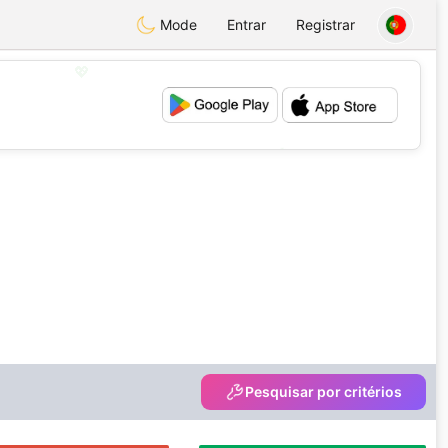
Mode
Entrar
Registrar
💖
💕
Pesquisar por critérios