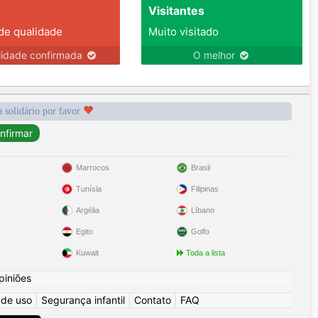
Visitantes
 de qualidade
Muito visitado
lidade confirmada
O melhor
a solidário por favor
Marrocos
Brasil
Tunísia
Filipinas
Argélia
Líbano
Egito
Golfo
Kuwait
Toda a lista
piniões
 de uso
|
Segurança infantil
|
Contato
|
FAQ