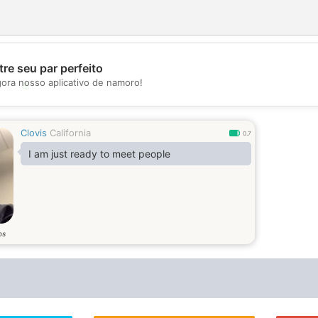
re seu par perfeito
gora nosso aplicativo de namoro!
💖
💕
Clovis
California
0.7
I am just ready to meet people
os