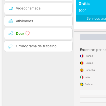
Grátis
Videochamada
%
100
Serviços gra
Atividades
Doar
Cronograma de trabalho
Encontros por pa
França
Bélgica
Espanha
Itália
Suécia