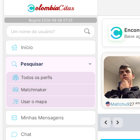
olombia
Citas
Bogota 2026-08-06 07:25
Encont
Baixe a
Início
Pesquisar
Todos os perfis
Matchmaker
Usar o mapa
an
Mattchu9
27
Minhas Mensagens
1
Chat