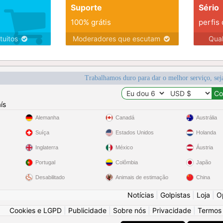
Suporte
Sério
100% grátis
perfis
tuitos
Moderadores que escutam
Qua
Trabalhamos duro para dar o melhor serviço, sej
ís
Alemanha
Canadá
Austrália
Suíça
Estados Unidos
Holanda
Inglaterra
México
Áustria
Portugal
Colômbia
Japão
Desabilitado
Animais de estimação
China
Notícias
|
Golpistas
|
Loja
|
O
Cookies e LGPD
|
Publicidade
|
Sobre nós
|
Privacidade
|
Termos