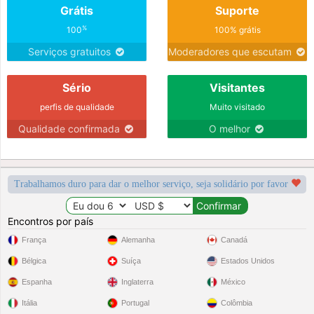
Grátis
Suporte
%
100
100% grátis
Serviços gratuitos
Moderadores que escutam
Sério
Visitantes
perfis de qualidade
Muito visitado
Qualidade confirmada
O melhor
Trabalhamos duro para dar o melhor serviço, seja solidário por favor
Encontros por país
França
Alemanha
Canadá
Bélgica
Suíça
Estados Unidos
Espanha
Inglaterra
México
Itália
Portugal
Colômbia