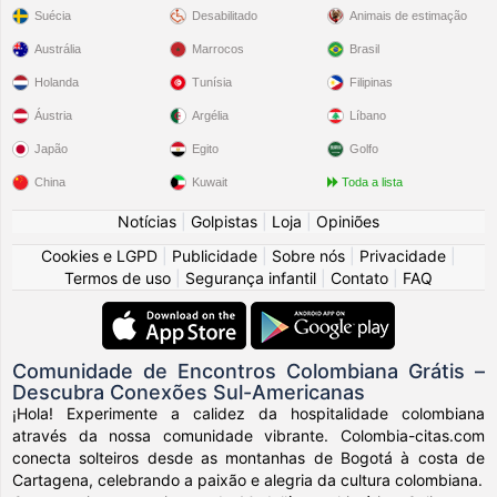
Suécia
Desabilitado
Animais de estimação
Austrália
Marrocos
Brasil
Holanda
Tunísia
Filipinas
Áustria
Argélia
Líbano
Japão
Egito
Golfo
China
Kuwait
Toda a lista
Notícias
|
Golpistas
|
Loja
|
Opiniões
Cookies e LGPD
|
Publicidade
|
Sobre nós
|
Privacidade
|
Termos de uso
|
Segurança infantil
|
Contato
|
FAQ
Comunidade de Encontros Colombiana Grátis –
Descubra Conexões Sul-Americanas
¡Hola! Experimente a calidez da hospitalidade colombiana
através da nossa comunidade vibrante. Colombia-citas.com
conecta solteiros desde as montanhas de Bogotá à costa de
Cartagena, celebrando a paixão e alegria da cultura colombiana.