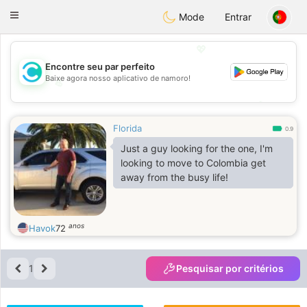
olombia
Citas
Toggle
Mode
Entrar
navigation
💖
Encontre seu par perfeito
Baixe agora nosso aplicativo de namoro!
💖
💕
💕
Florida
0.9
Just a guy looking for the one, I'm
looking to move to Colombia get
away from the busy life!
anos
Havok
72
1
Pesquisar por critérios